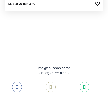
ADA
ADAUGĂ ÎN COȘ
LA
FAV
info@housedecor.md
(+373) 69 22 07 16