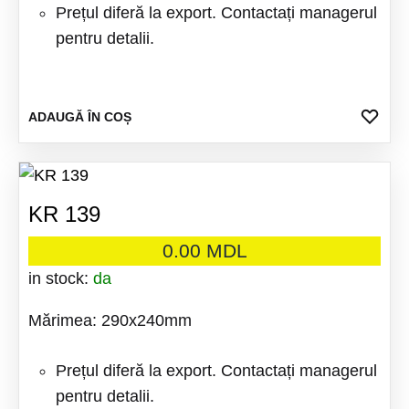
Prețul diferă la export. Contactați managerul
pentru detalii.
ADA
ADAUGĂ ÎN COȘ
LA
FAV
KR 139
0.00
MDL
in stock:
da
Mărimea: 290x240mm
Prețul diferă la export. Contactați managerul
pentru detalii.