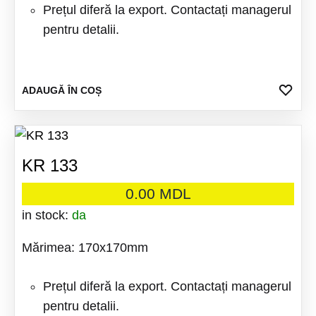
Prețul diferă la export. Contactați managerul
pentru detalii.
ADA
ADAUGĂ ÎN COȘ
LA
FAV
KR 133
0.00
MDL
in stock:
da
Mărimea: 170x170mm
Prețul diferă la export. Contactați managerul
pentru detalii.