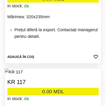
in stock:
da
Mărimea: 320x235mm
Prețul diferă la export. Contactați managerul
pentru detalii.
ADA
ADAUGĂ ÎN COȘ
LA
FAV
KR 117
0.00
MDL
in stock:
da