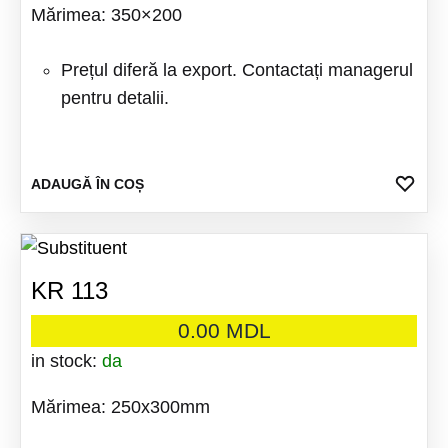
Mărimea: 350×200
Prețul diferă la export. Contactați managerul
pentru detalii.
ADA
ADAUGĂ ÎN COȘ
LA
FAV
KR 113
0.00
MDL
in stock:
da
Mărimea: 250x300mm