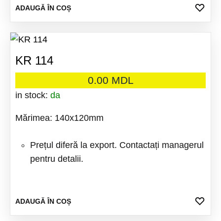
ADA
ADAUGĂ ÎN COȘ
LA
FAV
KR 114
0.00
MDL
in stock:
da
Mărimea: 140x120mm
Prețul diferă la export. Contactați managerul
pentru detalii.
ADA
ADAUGĂ ÎN COȘ
LA