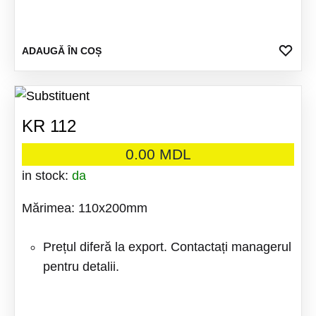
ADA
ADAUGĂ ÎN COȘ
LA
FAV
KR 112
0.00
MDL
in stock:
da
Mărimea: 110x200mm
Prețul diferă la export. Contactați managerul
pentru detalii.