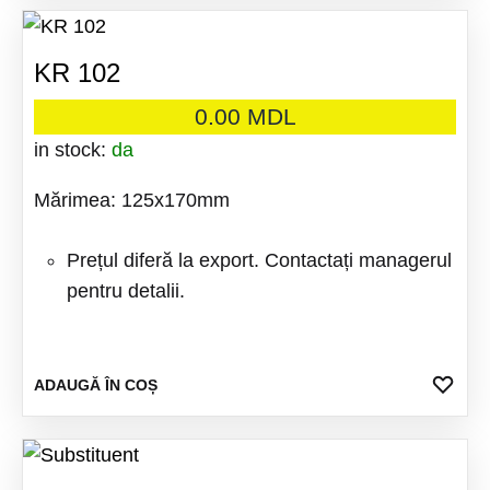
FAV
KR 102
0.00
MDL
in stock:
da
Mărimea: 125x170mm
Prețul diferă la export. Contactați managerul
pentru detalii.
ADA
ADAUGĂ ÎN COȘ
LA
FAV