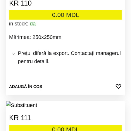
KR 110
0.00
MDL
in stock:
da
Mărimea: 250x250mm
Prețul diferă la export. Contactați managerul
pentru detalii.
ADA
ADAUGĂ ÎN COȘ
LA
FAV
KR 111
0.00
MDL