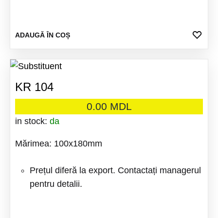
ADA
ADAUGĂ ÎN COȘ
LA
FAV
KR 104
0.00
MDL
in stock:
da
Mărimea: 100x180mm
Prețul diferă la export. Contactați managerul
pentru detalii.