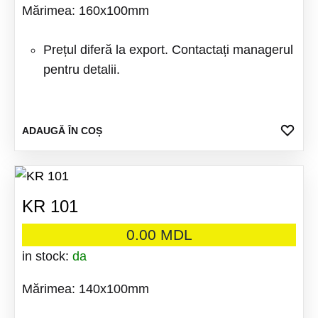
Mărimea: 160x100mm
Prețul diferă la export. Contactați managerul
pentru detalii.
ADA
ADAUGĂ ÎN COȘ
LA
FAV
KR 101
0.00
MDL
in stock:
da
Mărimea: 140x100mm