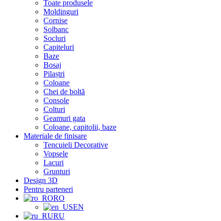
Toate produsele
Moldinguri
Cornise
Solbanc
Socluri
Capiteluri
Baze
Bosaj
Pilaștri
Coloane
Chei de boltă
Console
Colturi
Geamuri gata
Coloane, capitolii, baze
Materiale de finisare
Tencuieli Decorative
Vopsele
Lacuri
Grunturi
Design 3D
Pentru parteneri
RO
EN
RU