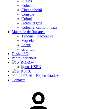
Pilaștri
Coloane
Chei de boltă
Console
Colturi
Geamuri gata
Coloane, capitolii, baze
Materiale de finisare
+
Tencuieli Decorative
Vopsele
Lacuri
Grunturi
Design 3D
Pentru parteneri
RO
+
EN
RU
069 22 07 16 – Expert fatade
+
Contacte