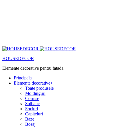
HOUSEDECOR
Elemente decorative pentru fatada
Principala
Elemente decorative
+
Toate produsele
Moldinguri
Cornise
Solbanc
Socluri
Capiteluri
Baze
Bosaj