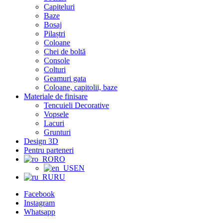
Capiteluri
Baze
Bosaj
Pilaștri
Coloane
Chei de boltă
Console
Colturi
Geamuri gata
Coloane, capitolii, baze
Materiale de finisare
Tencuieli Decorative
Vopsele
Lacuri
Grunturi
Design 3D
Pentru parteneri
RO
EN
RU
Facebook
Instagram
Whatsapp