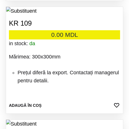
FAV
KR 109
0.00
MDL
in stock:
da
Mărimea: 300x300mm
Prețul diferă la export. Contactați managerul
pentru detalii.
ADA
ADAUGĂ ÎN COȘ
LA
FAV