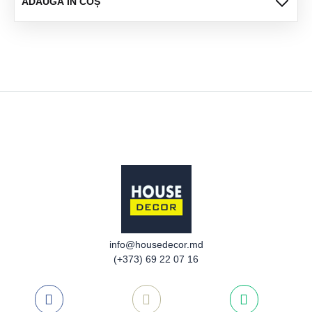
ADA
ADAUGĂ ÎN COȘ
LA
FAV
info@housedecor.md
(+373) 69 22 07 16