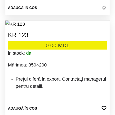
ADA
ADAUGĂ ÎN COȘ
LA
FAV
KR 123
0.00
MDL
in stock:
da
Mărimea: 350×200
Prețul diferă la export. Contactați managerul
pentru detalii.
ADA
ADAUGĂ ÎN COȘ
LA