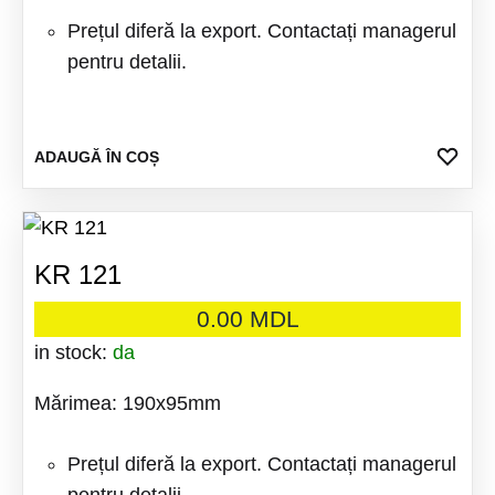
Prețul diferă la export. Contactați managerul
pentru detalii.
ADA
ADAUGĂ ÎN COȘ
LA
FAV
KR 121
0.00
MDL
in stock:
da
Mărimea: 190x95mm
Prețul diferă la export. Contactați managerul