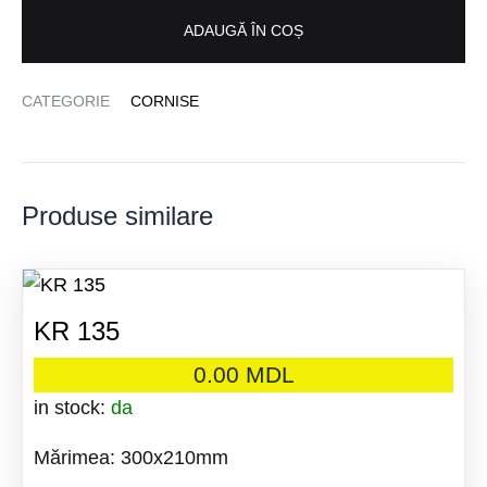
ADAUGĂ ÎN COȘ
CATEGORIE
CORNISE
Produse similare
KR 135
0.00
MDL
in stock:
da
Mărimea: 300x210mm