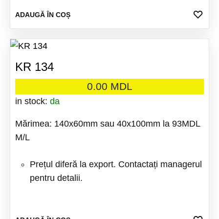
ADA
ADAUGĂ ÎN COȘ
LA
FAV
KR 134
0.00
MDL
in stock:
da
Mărimea: 140x60mm sau 40x100mm la 93MDL
M/L
Prețul diferă la export. Contactați managerul
pentru detalii.