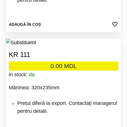
pentru detalii.
ADA
ADAUGĂ ÎN COȘ
LA
FAV
KR 111
0.00
MDL
in stock:
da
Mărimea: 320x235mm
Prețul diferă la export. Contactați managerul
pentru detalii.