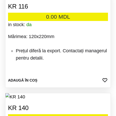
KR 116
0.00
MDL
in stock:
da
Mărimea: 120x220mm
Prețul diferă la export. Contactați managerul
pentru detalii.
ADA
ADAUGĂ ÎN COȘ
LA
FAV
KR 140