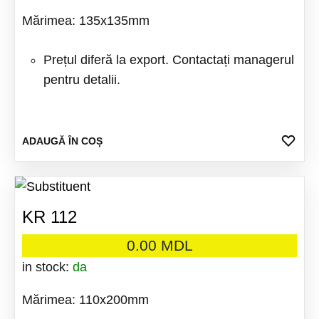
Mărimea: 135x135mm
Prețul diferă la export. Contactați managerul
pentru detalii.
ADA
ADAUGĂ ÎN COȘ
LA
FAV
KR 112
0.00
MDL
in stock:
da
Mărimea: 110x200mm