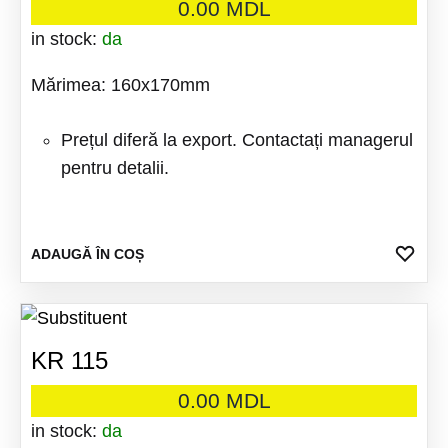
0.00
MDL
in stock:
da
Mărimea: 160x170mm
Prețul diferă la export. Contactați managerul
pentru detalii.
ADA
ADAUGĂ ÎN COȘ
LA
FAV
KR 115
0.00
MDL
in stock:
da