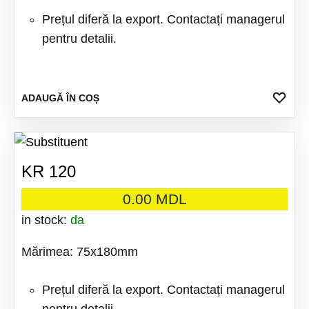
Prețul diferă la export. Contactați managerul
pentru detalii.
ADA
ADAUGĂ ÎN COȘ
LA
FAV
KR 120
0.00
MDL
in stock:
da
Mărimea: 75x180mm
Prețul diferă la export. Contactați managerul