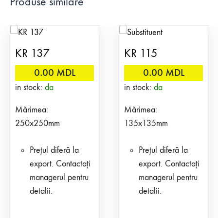
Produse similare
KR 137
KR 115
0.00
MDL
0.00
MDL
in stock:
da
in stock:
da
Mărimea:
Mărimea:
250x250mm
135x135mm
Prețul diferă la
Prețul diferă la
export. Contactați
export. Contactați
managerul pentru
managerul pentru
detalii.
detalii.