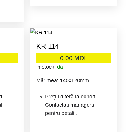
ADAUGA
LA
FAVORITE
ADAUGA
LA
KR 114
FAVORITE
0.00
MDL
in stock:
da
Mărimea: 140x120mm
t.
Prețul diferă la export.
l
Contactați managerul
pentru detalii.