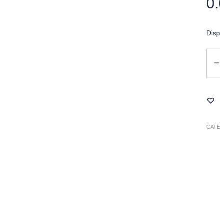
0
Disp
Can
CAT