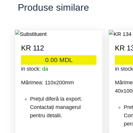
Produse similare
KR 112
KR 1
0.00
MDL
in stock:
da
in stoc
Mărimea: 110x200mm
Mărime
40x100
Prețul diferă la export.
Contactați managerul
Preț
pentru detalii.
Con
pent