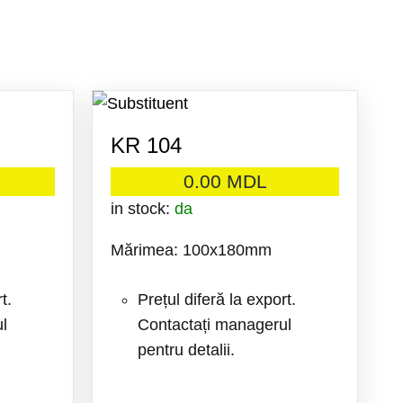
KR 104
0.00
MDL
in stock:
da
Mărimea: 100x180mm
t.
Prețul diferă la export.
l
Contactați managerul
pentru detalii.