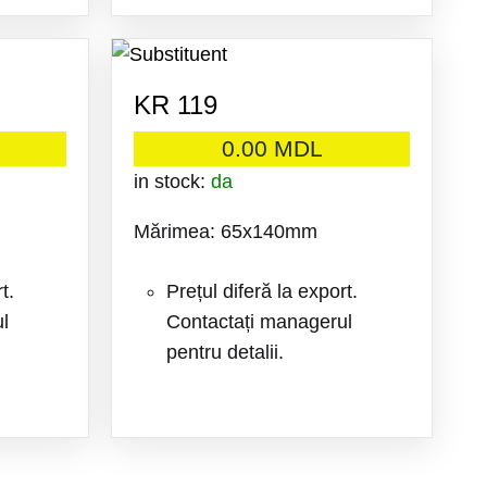
ADAUGA
ADAUGA
LA
LA
KR 119
FAVORITE
FAVORITE
0.00
MDL
in stock:
da
Mărimea: 65x140mm
t.
Prețul diferă la export.
l
Contactați managerul
pentru detalii.
ADAUGA
ADAUGA