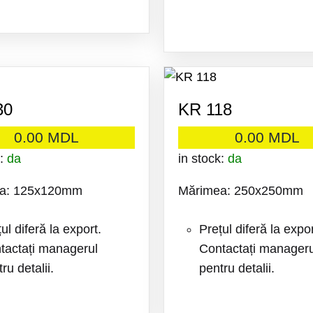
ADAUGA
LA
FAVORITE
30
KR 118
0.00
MDL
0.00
MDL
k:
da
in stock:
da
a: 125x120mm
Mărimea: 250x250mm
ul diferă la export.
Prețul diferă la expor
tactați managerul
Contactați manageru
ru detalii.
pentru detalii.