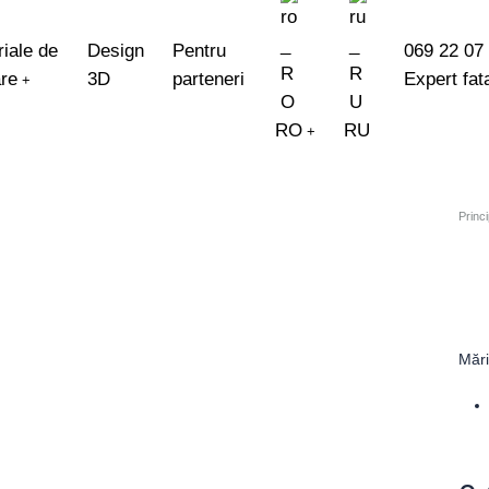
iale de
Design
Pentru
069 22 07
are
3D
parteneri
Expert fat
+
RO
RU
+
EN
Princi
Măr