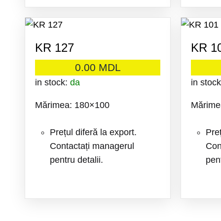
ADAUGA
LA
KR 127
KR 1
FAVORITE
0.00
MDL
in stock:
da
in stoc
Mărimea: 180×100
Mărime
Prețul diferă la export.
Preț
Contactați managerul
Con
pentru detalii.
pent
ADAUGA