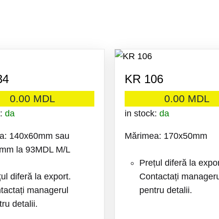
34
KR 106
0.00
MDL
0.00
MDL
k:
da
in stock:
da
a: 140x60mm sau
Mărimea: 170x50mm
mm la 93MDL M/L
Prețul diferă la expor
ul diferă la export.
Contactați manageru
tactați managerul
pentru detalii.
ru detalii.