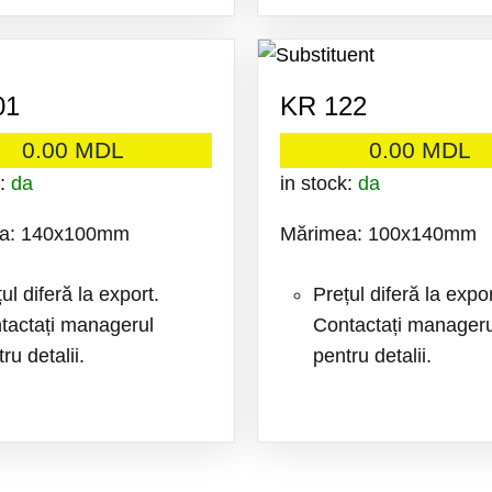
ADAUGA
LA
01
KR 122
FAVORITE
0.00
MDL
0.00
MDL
k:
da
in stock:
da
a: 140x100mm
Mărimea: 100x140mm
ul diferă la export.
Prețul diferă la expor
tactați managerul
Contactați manageru
ru detalii.
pentru detalii.
ADAUGA