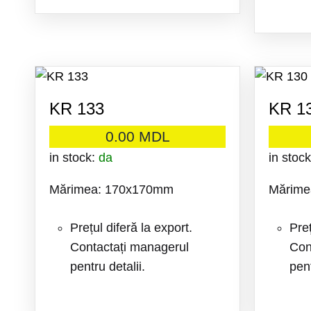
ADAUGA
LA
FAVORITE
KR 133
KR 1
0.00
MDL
in stock:
da
in stoc
Mărimea: 170x170mm
Mărime
Prețul diferă la export.
Preț
Contactați managerul
Con
pentru detalii.
pent