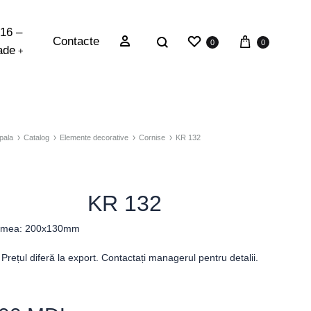
 16 –
Contacte
0
0
ade
+
pala
Catalog
Elemente decorative
Cornise
KR 132
KR 132
imea: 200x130mm
Prețul diferă la export. Contactați managerul pentru detalii.