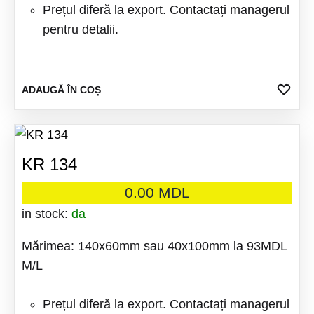
Prețul diferă la export. Contactați managerul
pentru detalii.
ADA
ADAUGĂ ÎN COȘ
LA
FAV
KR 134
0.00
MDL
in stock:
da
Mărimea: 140x60mm sau 40x100mm la 93MDL
M/L
Prețul diferă la export. Contactați managerul