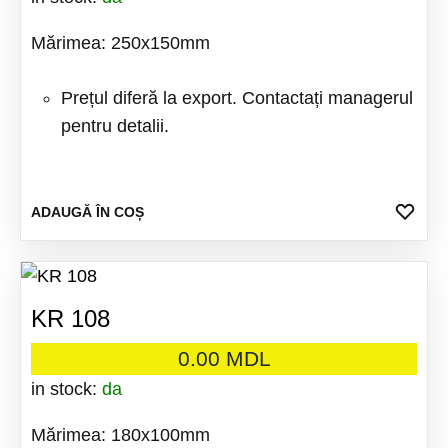
Mărimea: 250x150mm
Prețul diferă la export. Contactați managerul
pentru detalii.
ADA
ADAUGĂ ÎN COȘ
LA
FAV
KR 108
0.00
MDL
in stock:
da
Mărimea: 180x100mm