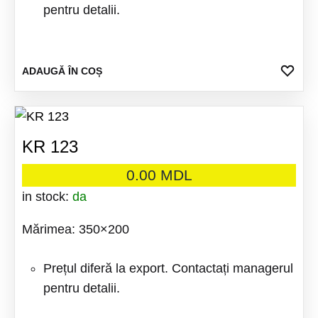
pentru detalii.
ADA
ADAUGĂ ÎN COȘ
LA
FAV
KR 123
0.00
MDL
in stock:
da
Mărimea: 350×200
Prețul diferă la export. Contactați managerul
pentru detalii.