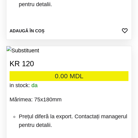
pentru detalii.
ADA
ADAUGĂ ÎN COȘ
LA
FAV
KR 120
0.00
MDL
in stock:
da
Mărimea: 75x180mm
Prețul diferă la export. Contactați managerul
pentru detalii.