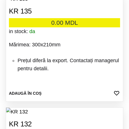
KR 135
0.00
MDL
in stock:
da
Mărimea: 300x210mm
Prețul diferă la export. Contactați managerul
pentru detalii.
ADA
ADAUGĂ ÎN COȘ
LA
FAV
KR 132