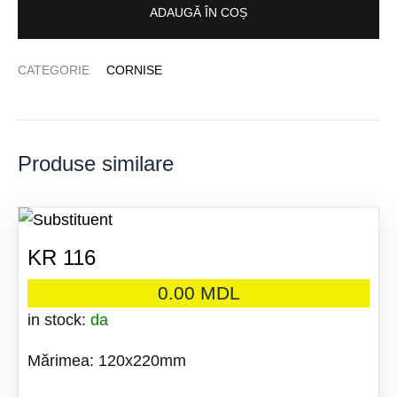
ADAUGĂ ÎN COȘ
CATEGORIE
CORNISE
Produse similare
KR 116
0.00
MDL
in stock:
da
Mărimea: 120x220mm