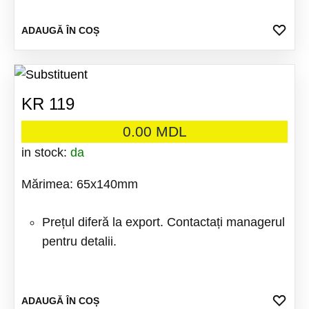
ADA
ADAUGĂ ÎN COȘ
LA
FAV
KR 119
0.00
MDL
in stock:
da
Mărimea: 65x140mm
Prețul diferă la export. Contactați managerul
pentru detalii.
ADA
ADAUGĂ ÎN COȘ