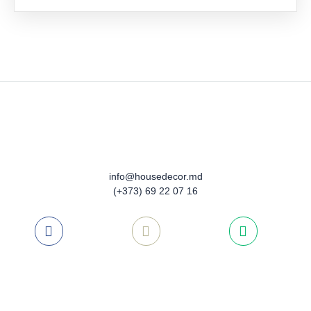
LA
FAV
info@housedecor.md
(+373) 69 22 07 16