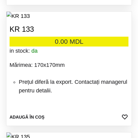
LA
FAV
KR 133
0.00
MDL
in stock:
da
Mărimea: 170x170mm
Prețul diferă la export. Contactați managerul
pentru detalii.
ADA
ADAUGĂ ÎN COȘ
LA
FAV