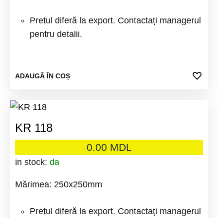
Prețul diferă la export. Contactați managerul
pentru detalii.
ADA
ADAUGĂ ÎN COȘ
LA
FAV
KR 118
0.00
MDL
in stock:
da
Mărimea: 250x250mm
Prețul diferă la export. Contactați managerul