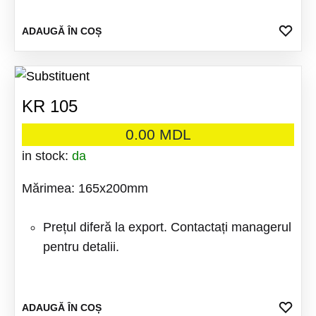
ADA
ADAUGĂ ÎN COȘ
LA
FAV
KR 105
0.00
MDL
in stock:
da
Mărimea: 165x200mm
Prețul diferă la export. Contactați managerul
pentru detalii.
ADA
ADAUGĂ ÎN COȘ