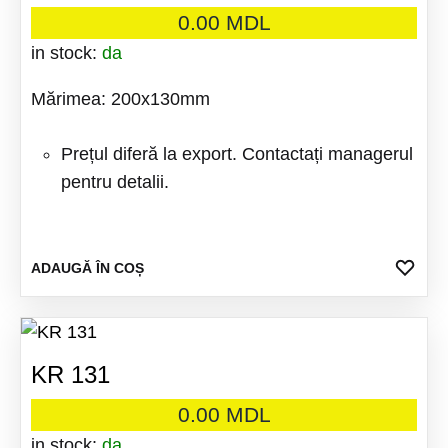
0.00
MDL
in stock:
da
Mărimea: 200x130mm
Prețul diferă la export. Contactați managerul
pentru detalii.
ADA
ADAUGĂ ÎN COȘ
LA
FAV
KR 131
0.00
MDL
in stock:
da