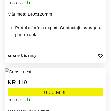
in stock:
da
Mărimea: 140x120mm
Prețul diferă la export. Contactați managerul
pentru detalii.
ADA
ADAUGĂ ÎN COȘ
LA
FAV
KR 119
0.00
MDL
in stock:
da