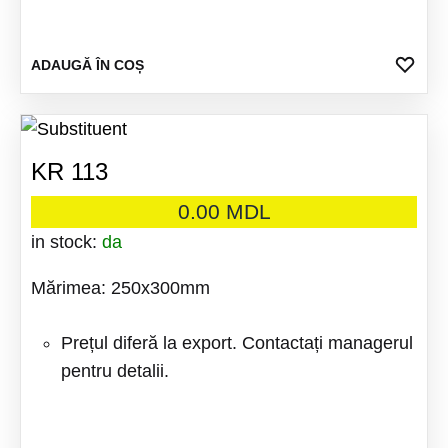
ADA
ADAUGĂ ÎN COȘ
LA
FAV
KR 113
0.00
MDL
in stock:
da
Mărimea: 250x300mm
Prețul diferă la export. Contactați managerul
pentru detalii.