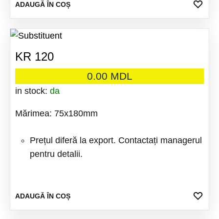
ADA
ADAUGĂ ÎN COȘ
LA
FAV
KR 120
0.00
MDL
in stock:
da
Mărimea: 75x180mm
Prețul diferă la export. Contactați managerul
pentru detalii.
ADA
ADAUGĂ ÎN COȘ
LA