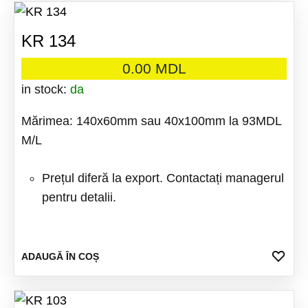
FAV
KR 134
0.00
MDL
in stock:
da
Mărimea: 140x60mm sau 40x100mm la 93MDL
M/L
Prețul diferă la export. Contactați managerul
pentru detalii.
ADA
ADAUGĂ ÎN COȘ
LA
FAV