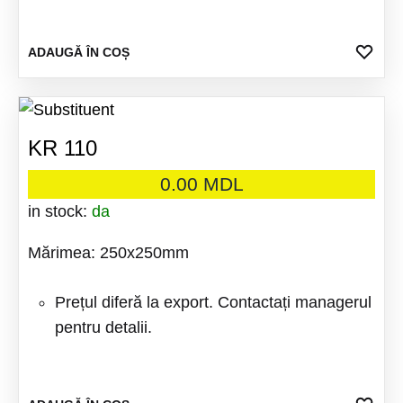
ADA
ADAUGĂ ÎN COȘ
LA
FAV
KR 110
0.00
MDL
in stock:
da
Mărimea: 250x250mm
Prețul diferă la export. Contactați managerul
pentru detalii.