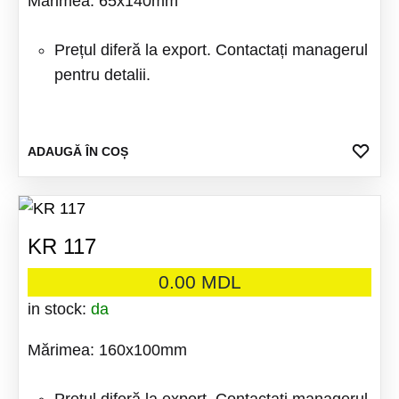
Mărimea: 65x140mm
Prețul diferă la export. Contactați managerul
pentru detalii.
ADA
ADAUGĂ ÎN COȘ
LA
FAV
KR 117
0.00
MDL
in stock:
da
Mărimea: 160x100mm