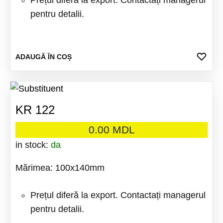
Prețul diferă la export. Contactați managerul
pentru detalii.
ADA
ADAUGĂ ÎN COȘ
LA
FAV
KR 122
0.00
MDL
in stock:
da
Mărimea: 100x140mm
Prețul diferă la export. Contactați managerul
pentru detalii.