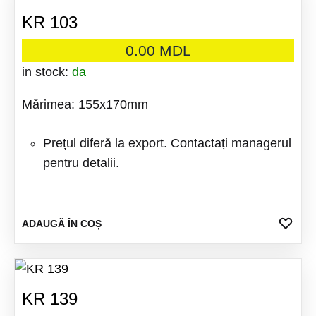
KR 103
0.00
MDL
in stock:
da
Mărimea: 155x170mm
Prețul diferă la export. Contactați managerul
pentru detalii.
ADA
ADAUGĂ ÎN COȘ
LA
FAV
KR 139