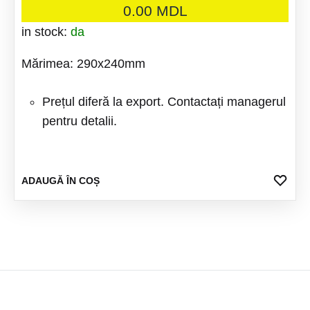
0.00
MDL
in stock:
da
Mărimea: 290x240mm
Prețul diferă la export. Contactați managerul
pentru detalii.
ADA
ADAUGĂ ÎN COȘ
LA
FAV