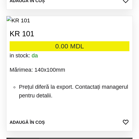
ADA
ADAUGĂ ÎN COȘ
LA
FAV
KR 101
0.00
MDL
in stock:
da
Mărimea: 140x100mm
Prețul diferă la export. Contactați managerul
pentru detalii.
ADA
ADAUGĂ ÎN COȘ
LA
FAV