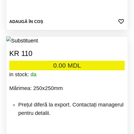
ADA
ADAUGĂ ÎN COȘ
LA
FAV
KR 110
0.00
MDL
in stock:
da
Mărimea: 250x250mm
Prețul diferă la export. Contactați managerul
pentru detalii.