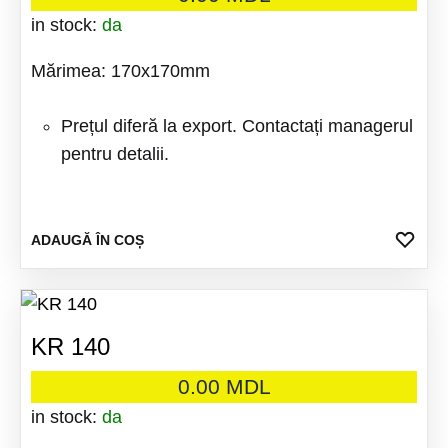
in stock:
da
Mărimea: 170x170mm
Prețul diferă la export. Contactați managerul
pentru detalii.
ADA
ADAUGĂ ÎN COȘ
LA
FAV
KR 140
0.00
MDL
in stock:
da