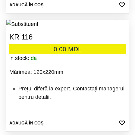
ADA
ADAUGĂ ÎN COȘ
LA
FAV
KR 116
0.00
MDL
in stock:
da
Mărimea: 120x220mm
Prețul diferă la export. Contactați managerul
pentru detalii.
ADA
ADAUGĂ ÎN COȘ
LA