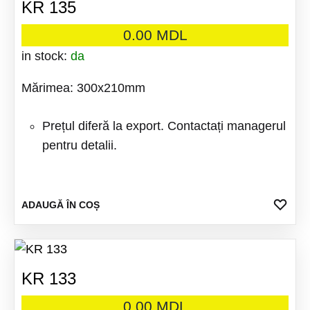
KR 135
0.00
MDL
in stock:
da
Mărimea: 300x210mm
Prețul diferă la export. Contactați managerul
pentru detalii.
ADA
ADAUGĂ ÎN COȘ
LA
FAV
KR 133
0.00
MDL