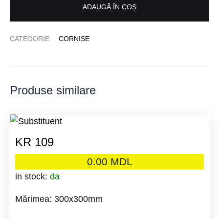
ADAUGĂ ÎN COȘ
CATEGORIE
CORNISE
Produse similare
KR 109
0.00
MDL
in stock:
da
Mărimea: 300x300mm