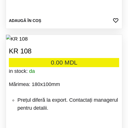
ADA
ADAUGĂ ÎN COȘ
LA
FAV
KR 108
0.00
MDL
in stock:
da
Mărimea: 180x100mm
Prețul diferă la export. Contactați managerul
pentru detalii.