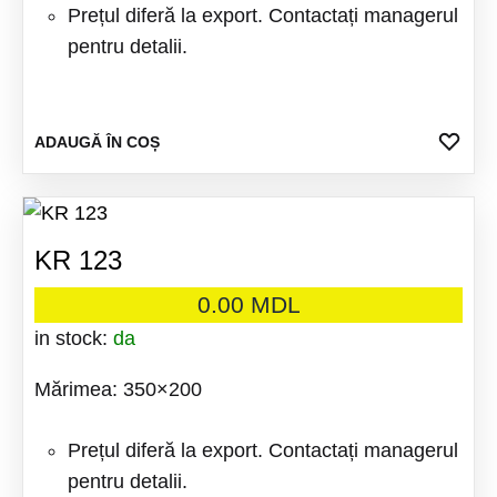
Prețul diferă la export. Contactați managerul
pentru detalii.
ADA
ADAUGĂ ÎN COȘ
LA
FAV
KR 123
0.00
MDL
in stock:
da
Mărimea: 350×200
Prețul diferă la export. Contactați managerul
pentru detalii.