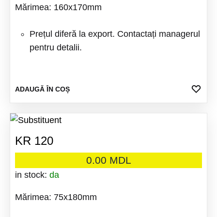
Mărimea: 160x170mm
Prețul diferă la export. Contactați managerul
pentru detalii.
ADA
ADAUGĂ ÎN COȘ
LA
FAV
KR 120
0.00
MDL
in stock:
da
Mărimea: 75x180mm