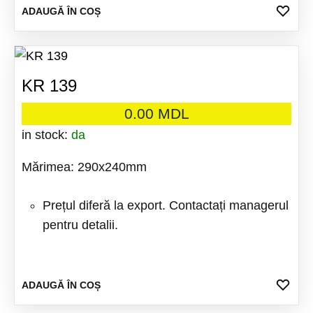
ADA
ADAUGĂ ÎN COȘ
LA
FAV
KR 139
0.00
MDL
in stock:
da
Mărimea: 290x240mm
Prețul diferă la export. Contactați managerul
pentru detalii.
ADA
ADAUGĂ ÎN COȘ
LA