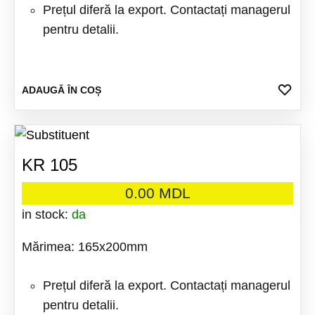
Prețul diferă la export. Contactați managerul
pentru detalii.
ADA
ADAUGĂ ÎN COȘ
LA
FAV
KR 105
0.00
MDL
in stock:
da
Mărimea: 165x200mm
Prețul diferă la export. Contactați managerul
pentru detalii.