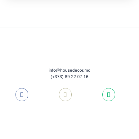
FAV
info@housedecor.md
(+373) 69 22 07 16