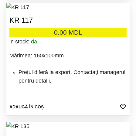
FAV
KR 117
0.00
MDL
in stock:
da
Mărimea: 160x100mm
Prețul diferă la export. Contactați managerul
pentru detalii.
ADA
ADAUGĂ ÎN COȘ
LA
FAV