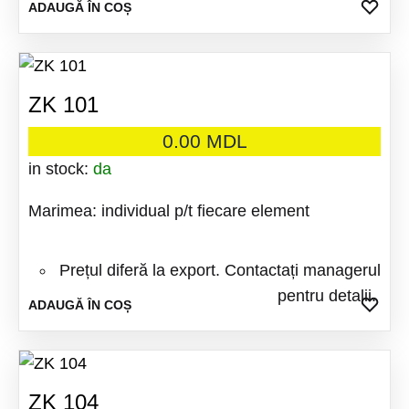
ADA
ADAUGĂ ÎN COȘ
LA
FAV
ZK 101
0.00
MDL
in stock:
da
Marimea: individual p/t fiecare element
Prețul diferă la export. Contactați managerul
pentru detalii.
ADA
ADAUGĂ ÎN COȘ
LA
FAV
ZK 104