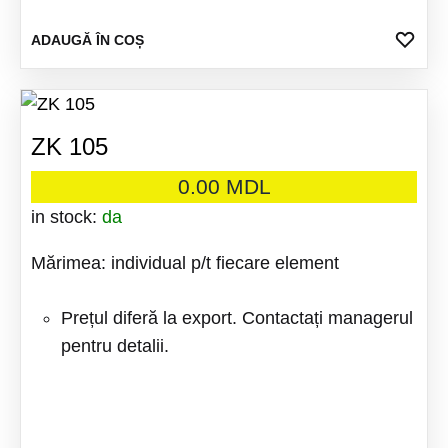
ADA
ADAUGĂ ÎN COȘ
LA
FAV
ZK 105
0.00
MDL
in stock:
da
Mărimea: individual p/t fiecare element
Prețul diferă la export. Contactați managerul
pentru detalii.