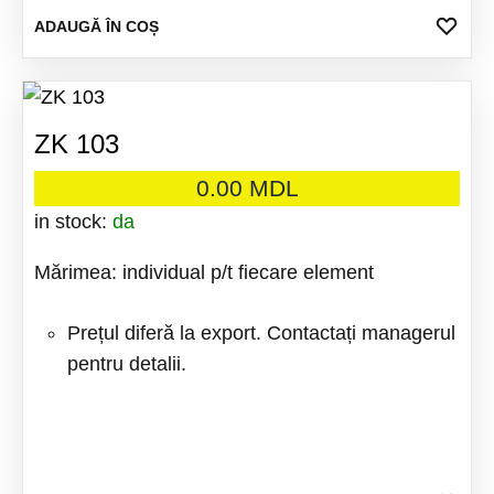
ADA
ADAUGĂ ÎN COȘ
LA
FAV
ZK 103
0.00
MDL
in stock:
da
Mărimea: individual p/t fiecare element
Prețul diferă la export. Contactați managerul
pentru detalii.