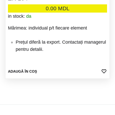
0.00
MDL
in stock:
da
Mărimea: individual p/t fiecare element
Prețul diferă la export. Contactați managerul
pentru detalii.
ADA
ADAUGĂ ÎN COȘ
LA
FAV