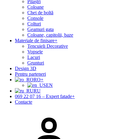
Pilaștri
Coloane
Chei de boltă
Console
Colturi
Geamuri gata
Coloane, capitolii, baze
Materiale de finisare
+
Tencuieli Decorative
Vopsele
Lacuri
Grunturi
Design 3D
Pentru parteneri
RO
+
EN
RU
069 22 07 16 – Expert fatade
+
Contacte