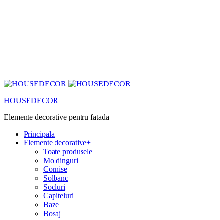
HOUSEDECOR
Elemente decorative pentru fatada
Principala
Elemente decorative
+
Toate produsele
Moldinguri
Cornise
Solbanc
Socluri
Capiteluri
Baze
Bosaj