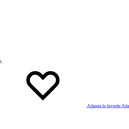
i.
Adauga la favorite
Adau