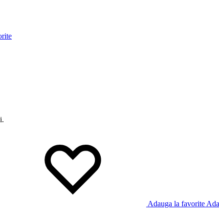
rite
i.
Adauga la favorite
Adau