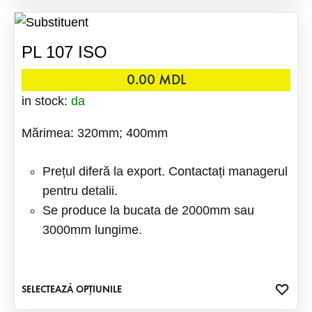
FAVO
are
mai
PL 107 ISO
multe
variații
0.00
MDL
Opțiuni
in stock:
da
pot
Mărimea: 320mm; 400mm
fi
alese
Prețul diferă la export. Contactați managerul
în
pentru detalii.
pagina
Se produce la bucata de 2000mm sau
produsu
3000mm lungime.
ADA
SELECTEAZĂ OPȚIUNILE
Acest
LA
produs