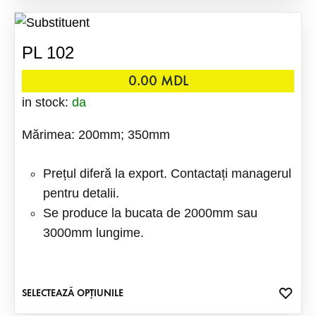
FAVO
are
mai
PL 102
multe
variații
0.00
MDL
Opțiuni
in stock:
da
pot
Mărimea: 200mm; 350mm
fi
alese
Prețul diferă la export. Contactați managerul
în
pentru detalii.
pagina
Se produce la bucata de 2000mm sau
produsu
3000mm lungime.
ADA
SELECTEAZĂ OPȚIUNILE
Acest
LA
produs