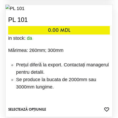
FAVO
are
mai
PL 101
multe
variații
0.00
MDL
Opțiuni
in stock:
da
pot
Mărimea: 260mm; 300mm
fi
alese
Prețul diferă la export. Contactați managerul
în
pentru detalii.
pagina
Se produce la bucata de 2000mm sau
produsu
3000mm lungime.
ADA
SELECTEAZĂ OPȚIUNILE
Acest
LA
produs