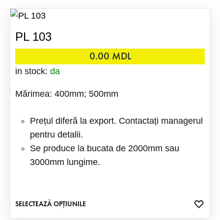
PL 103
0.00
MDL
in stock:
da
Mărimea: 400mm; 500mm
Prețul diferă la export. Contactați managerul
pentru detalii.
Se produce la bucata de 2000mm sau
3000mm lungime.
ADA
SELECTEAZĂ OPȚIUNILE
Acest
LA
produs