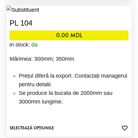
FAVO
are
mai
PL 104
multe
variații
0.00
MDL
Opțiuni
in stock:
da
pot
Mărimea: 300mm; 350mm
fi
alese
Prețul diferă la export. Contactați managerul
în
pentru detalii.
pagina
Se produce la bucata de 2000mm sau
produsu
3000mm lungime.
ADA
SELECTEAZĂ OPȚIUNILE
Acest
LA
produs