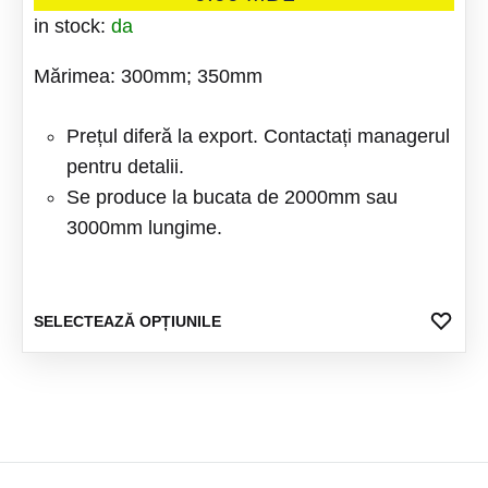
Opțiuni
in stock:
da
pot
Mărimea: 300mm; 350mm
fi
alese
Prețul diferă la export. Contactați managerul
în
pentru detalii.
pagina
Se produce la bucata de 2000mm sau
produsu
3000mm lungime.
Acest
ADA
SELECTEAZĂ OPȚIUNILE
LA
produs
FAV
are
mai
multe
variații