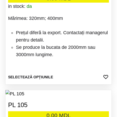
in stock:
da
Mărimea: 320mm; 400mm
Prețul diferă la export. Contactați managerul
pentru detalii.
Se produce la bucata de 2000mm sau
3000mm lungime.
Acest
ADA
SELECTEAZĂ OPȚIUNILE
LA
produs
FAV
are
mai
PL 105
multe
variații
0.00
MDL