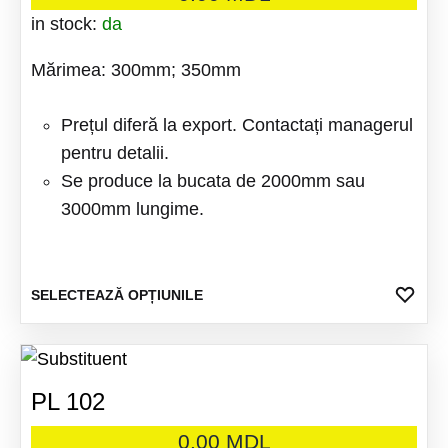
Opțiuni
in stock:
da
pot
Mărimea: 300mm; 350mm
fi
alese
Prețul diferă la export. Contactați managerul
în
pentru detalii.
pagina
Se produce la bucata de 2000mm sau
produsu
3000mm lungime.
Acest
ADA
SELECTEAZĂ OPȚIUNILE
LA
produs
FAV
are
mai
PL 102
multe
variații
0.00
MDL