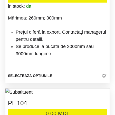
Opțiuni
in stock:
da
pot
Mărimea: 260mm; 300mm
fi
alese
Prețul diferă la export. Contactați managerul
în
pentru detalii.
pagina
Se produce la bucata de 2000mm sau
produsu
3000mm lungime.
Acest
ADA
SELECTEAZĂ OPȚIUNILE
LA
produs
FAV
are
mai
PL 104
multe
variații
0.00
MDL