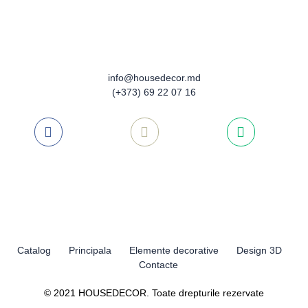
Opțiuni
pot
fi
alese
info@housedecor.md
în
(+373) 69 22 07 16
pagina
produsu
Catalog
Principala
Elemente decorative
Design 3D
Contacte
© 2021 HOUSEDECOR. Toate drepturile rezervate