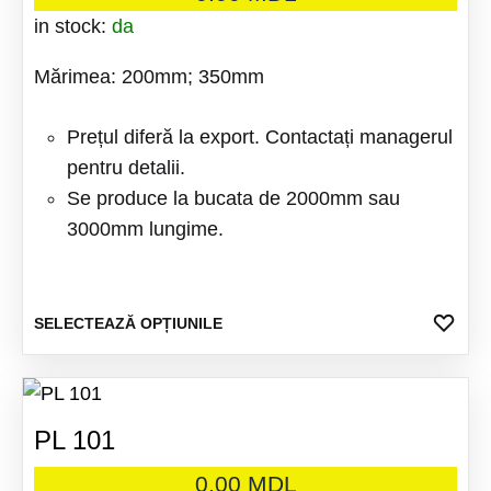
Opțiuni
in stock:
da
pot
Mărimea: 200mm; 350mm
fi
alese
Prețul diferă la export. Contactați managerul
în
pentru detalii.
pagina
Se produce la bucata de 2000mm sau
produsu
3000mm lungime.
Acest
ADA
SELECTEAZĂ OPȚIUNILE
LA
produs
FAV
are
mai
PL 101
multe
variații
0.00
MDL