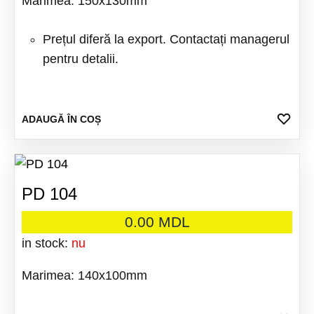
Mărimea: 150x130mm
Prețul diferă la export. Contactați managerul
pentru detalii.
ADA
ADAUGĂ ÎN COȘ
LA
FAV
PD 104
0.00
MDL
in stock:
nu
Marimea: 140x100mm