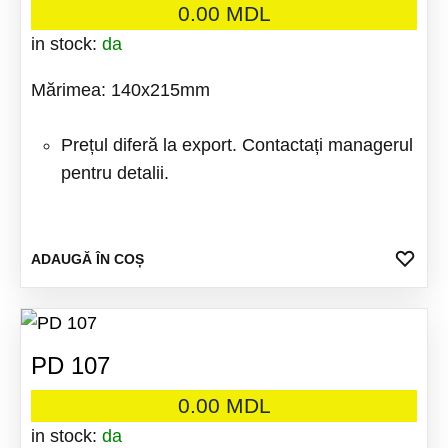
0.00
MDL
in stock:
da
Mărimea: 140x215mm
Prețul diferă la export. Contactați managerul
pentru detalii.
ADA
ADAUGĂ ÎN COȘ
LA
FAV
PD 107
0.00
MDL
in stock:
da