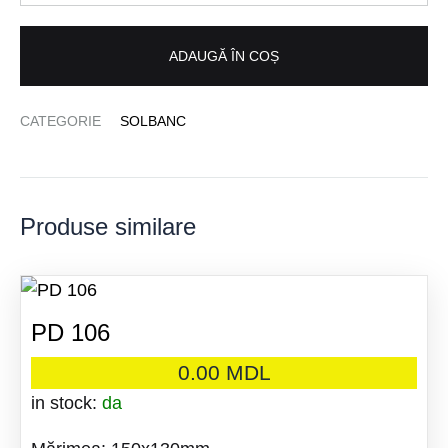
ADAUGĂ ÎN COȘ
CATEGORIE
SOLBANC
Produse similare
PD 106
0.00
MDL
in stock:
da