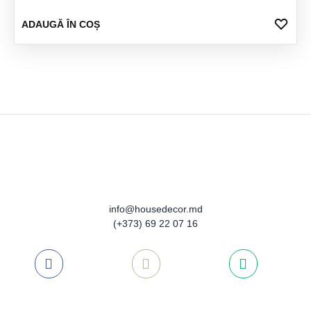
ADA
ADAUGĂ ÎN COȘ
LA
FAV
info@housedecor.md
(+373) 69 22 07 16