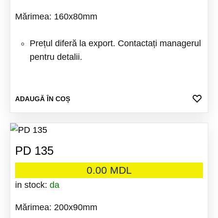
Mărimea: 160x80mm
Prețul diferă la export. Contactați managerul
pentru detalii.
ADA
ADAUGĂ ÎN COȘ
LA
FAV
PD 135
0.00
MDL
in stock:
da
Mărimea: 200x90mm