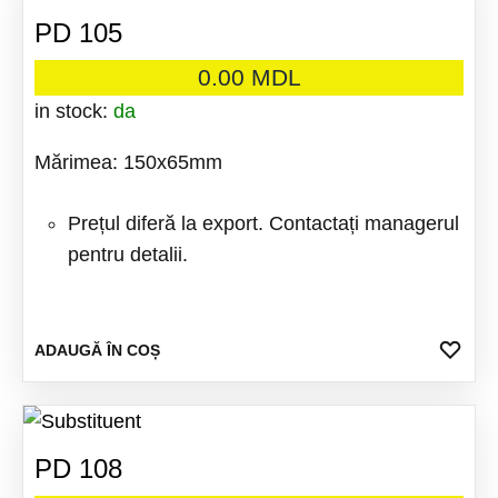
PD 105
0.00
MDL
in stock:
da
Mărimea: 150x65mm
Prețul diferă la export. Contactați managerul
pentru detalii.
ADA
ADAUGĂ ÎN COȘ
LA
FAV
PD 108