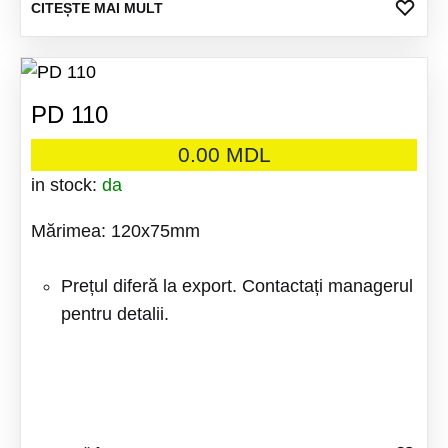
ADA
CITEȘTE MAI MULT
LA
FAV
PD 110
0.00
MDL
in stock:
da
Mărimea: 120x75mm
Prețul diferă la export. Contactați managerul
pentru detalii.