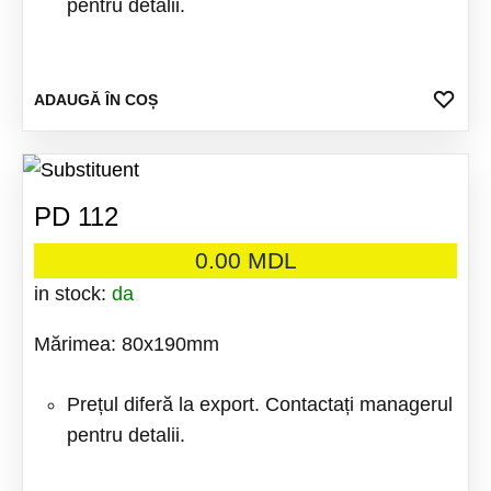
pentru detalii.
ADA
ADAUGĂ ÎN COȘ
LA
FAV
PD 112
0.00
MDL
in stock:
da
Mărimea: 80x190mm
Prețul diferă la export. Contactați managerul
pentru detalii.