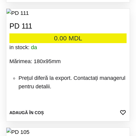
LA
FAV
PD 111
0.00
MDL
in stock:
da
Mărimea: 180x95mm
Prețul diferă la export. Contactați managerul
pentru detalii.
ADA
ADAUGĂ ÎN COȘ
LA
FAV