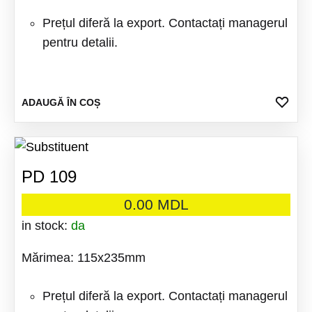
Prețul diferă la export. Contactați managerul
pentru detalii.
ADA
ADAUGĂ ÎN COȘ
LA
FAV
PD 109
0.00
MDL
in stock:
da
Mărimea: 115x235mm
Prețul diferă la export. Contactați managerul