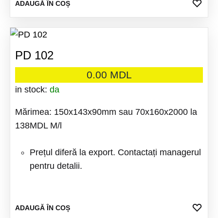
ADA
ADAUGĂ ÎN COȘ
LA
FAV
PD 102
0.00
MDL
in stock:
da
Mărimea: 150x143x90mm sau 70x160x2000 la
138MDL M/l
Prețul diferă la export. Contactați managerul
pentru detalii.
ADA
ADAUGĂ ÎN COȘ