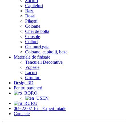
Socluri
Capiteluri
Baze
Bosaj
Pilaștri
Coloane
Chei de boltă
Console
Colturi
Geamuri gata
Coloane, capitolii, baze
Materiale de finisare
Tencuieli Decorative
Vopsele
Lacuri
Grunturi
Design 3D
Pentru parteneri
RO
EN
RU
069 22 07 16 – Expert fatade
Contacte