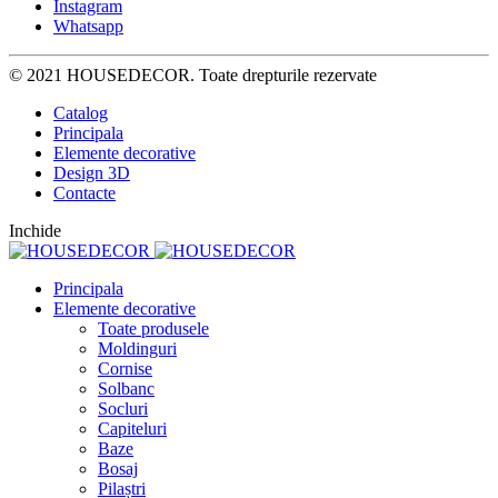
Instagram
Whatsapp
© 2021 HOUSEDECOR. Toate drepturile rezervate
Catalog
Principala
Elemente decorative
Design 3D
Contacte
Inchide
Principala
Elemente decorative
Toate produsele
Moldinguri
Cornise
Solbanc
Socluri
Capiteluri
Baze
Bosaj
Pilaștri