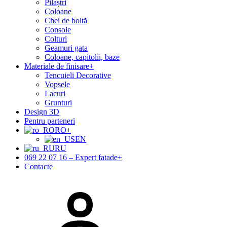
Pilaștri
Coloane
Chei de boltă
Console
Colturi
Geamuri gata
Coloane, capitolii, baze
Materiale de finisare
+
Tencuieli Decorative
Vopsele
Lacuri
Grunturi
Design 3D
Pentru parteneri
RO
+
EN
RU
069 22 07 16 – Expert fatade
+
Contacte