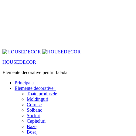
HOUSEDECOR
Elemente decorative pentru fatada
Principala
Elemente decorative
+
Toate produsele
Moldinguri
Cornise
Solbanc
Socluri
Capiteluri
Baze
Bosaj