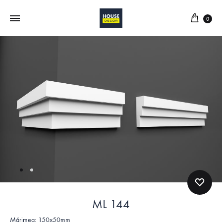
0
ML 144
Mărimea: 150x50mm