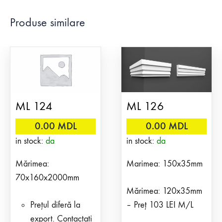
Produse similare
ML 124
ML 126
0.00
MDL
0.00
MDL
in stock:
da
in stock:
da
Mărimea:
Marimea: 150x35mm
70x160x2000mm
Mărimea: 120x35mm
Prețul diferă la
– Preț 103 LEI M/L
export. Contactați