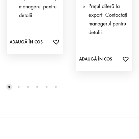
Prețul diferă la
managerul pentru
export. Contactați
detalii.
managerul pentru
detalii.
ADAUGA
ADAUGĂ ÎN COȘ
LA
FAVORITE
ADA
ADAUGĂ ÎN COȘ
LA
FAVO