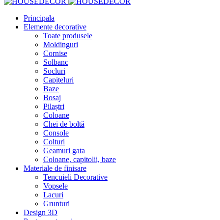
Principala
Elemente decorative
Toate produsele
Moldinguri
Cornise
Solbanc
Socluri
Capiteluri
Baze
Bosaj
Pilaștri
Coloane
Chei de boltă
Console
Colturi
Geamuri gata
Coloane, capitolii, baze
Materiale de finisare
Tencuieli Decorative
Vopsele
Lacuri
Grunturi
Design 3D