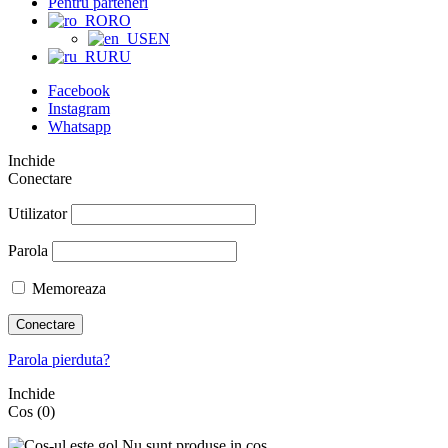
Pentru parteneri
RO
EN
RU
Facebook
Instagram
Whatsapp
Inchide
Conectare
Utilizator
Parola
Memoreaza
Conectare
Parola pierduta?
Inchide
Cos
(0)
Nu sunt produse in cos.