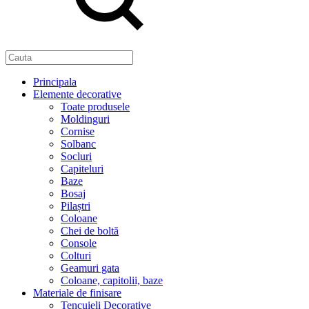
Principala
Elemente decorative
Toate produsele
Moldinguri
Cornise
Solbanc
Socluri
Capiteluri
Baze
Bosaj
Pilaștri
Coloane
Chei de boltă
Console
Colturi
Geamuri gata
Coloane, capitolii, baze
Materiale de finisare
Tencuieli Decorative