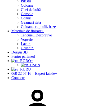
Pilaștri
Coloane
Chei de boltă
Console
Colturi
Geamuri gata
Coloane, capitolii, baze
Materiale de finisare
+
Tencuieli Decorative
Vopsele
Lacuri
Grunturi
Design 3D
Pentru parteneri
RO
+
EN
RU
069 22 07 16 – Expert fatade
+
Contacte