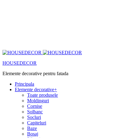
HOUSEDECOR
Elemente decorative pentru fatada
Principala
Elemente decorative
+
Toate produsele
Moldinguri
Cornise
Solbanc
Socluri
Capiteluri
Baze
Bosaj