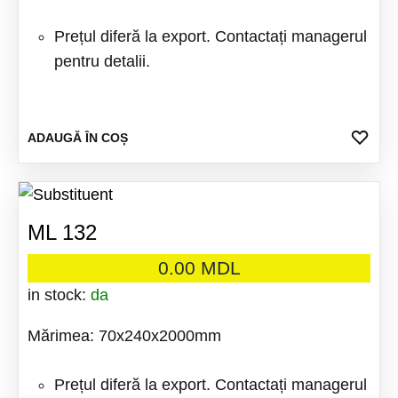
Prețul diferă la export. Contactați managerul
pentru detalii.
ADA
ADAUGĂ ÎN COȘ
LA
FAV
ML 132
0.00
MDL
in stock:
da
Mărimea: 70x240x2000mm
Prețul diferă la export. Contactați managerul