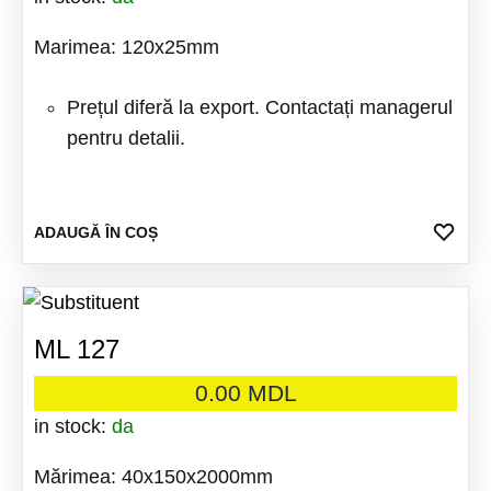
Marimea: 120x25mm
Prețul diferă la export. Contactați managerul
pentru detalii.
ADA
ADAUGĂ ÎN COȘ
LA
FAV
ML 127
0.00
MDL
in stock:
da
Mărimea: 40x150x2000mm