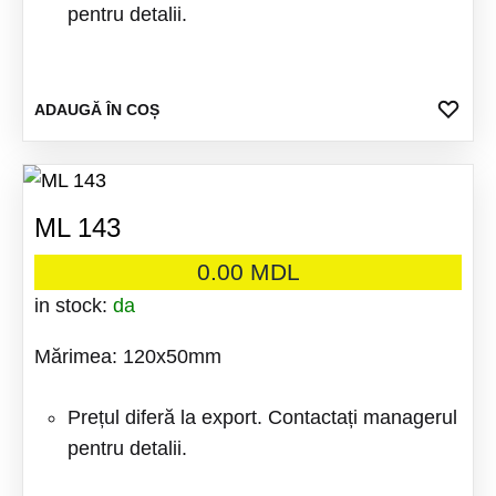
pentru detalii.
ADA
ADAUGĂ ÎN COȘ
LA
FAV
ML 143
0.00
MDL
in stock:
da
Mărimea: 120x50mm
Prețul diferă la export. Contactați managerul
pentru detalii.