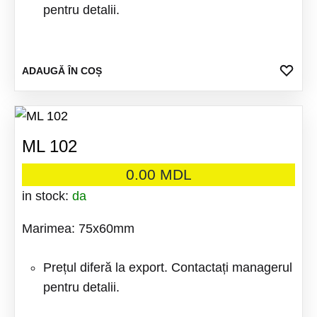
pentru detalii.
ADA
ADAUGĂ ÎN COȘ
LA
FAV
ML 102
0.00
MDL
in stock:
da
Marimea: 75x60mm
Prețul diferă la export. Contactați managerul
pentru detalii.