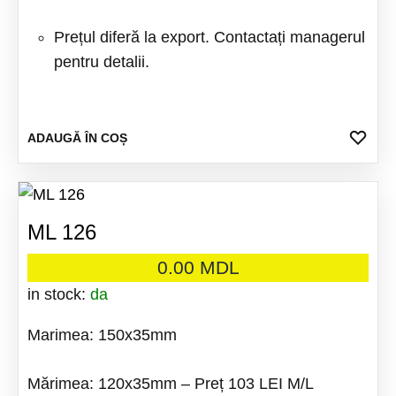
Prețul diferă la export. Contactați managerul
pentru detalii.
ADA
ADAUGĂ ÎN COȘ
LA
FAV
ML 126
0.00
MDL
in stock:
da
Marimea: 150x35mm
Mărimea: 120x35mm – Preț 103 LEI M/L