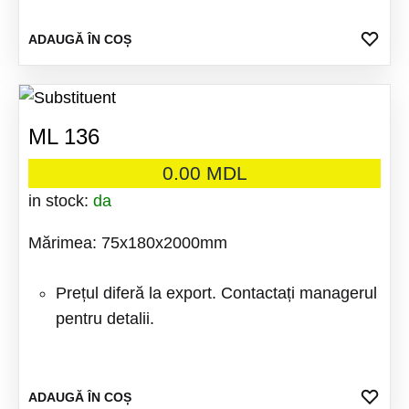
ADA
ADAUGĂ ÎN COȘ
LA
FAV
ML 136
0.00
MDL
in stock:
da
Mărimea: 75x180x2000mm
Prețul diferă la export. Contactați managerul
pentru detalii.
ADA
ADAUGĂ ÎN COȘ