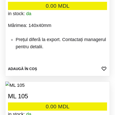
0.00
MDL
in stock:
da
Mărimea: 140x40mm
Prețul diferă la export. Contactați managerul
pentru detalii.
ADA
ADAUGĂ ÎN COȘ
LA
FAV
ML 105
0.00
MDL
in stock:
da