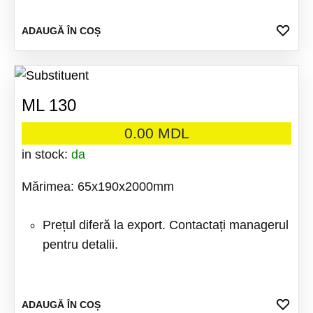
ADA
ADAUGĂ ÎN COȘ
LA
FAV
ML 130
0.00
MDL
in stock:
da
Mărimea: 65x190x2000mm
Prețul diferă la export. Contactați managerul
pentru detalii.
ADA
ADAUGĂ ÎN COȘ