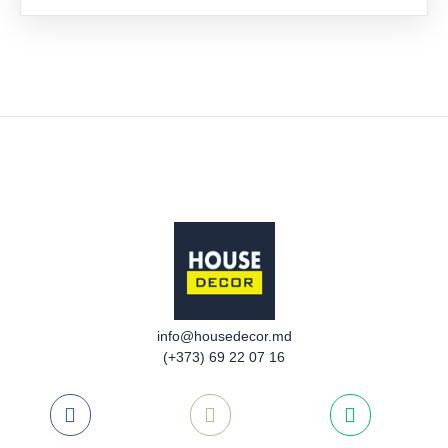
LA
FAV
info@housedecor.md
(+373) 69 22 07 16