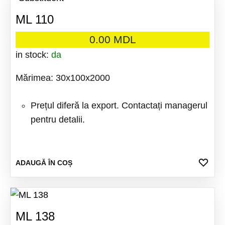
ML 110
0.00
MDL
in stock:
da
Mărimea: 30x100x2000
Prețul diferă la export. Contactați managerul
pentru detalii.
ADA
ADAUGĂ ÎN COȘ
LA
FAV
ML 138