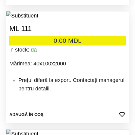
LA
FAV
ML 111
0.00
MDL
in stock:
da
Mărimea: 40x100x2000
Prețul diferă la export. Contactați managerul
pentru detalii.
ADA
ADAUGĂ ÎN COȘ
LA
FAV