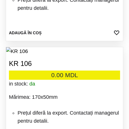
Prețul diferă la export. Contactați managerul
pentru detalii.
ADA
ADAUGĂ ÎN COȘ
LA
FAV
KR 106
0.00
MDL
in stock:
da
Mărimea: 170x50mm
Prețul diferă la export. Contactați managerul
pentru detalii.