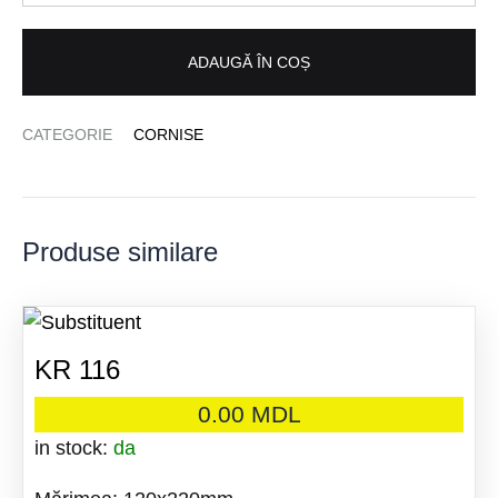
ADAUGĂ ÎN COȘ
CATEGORIE
CORNISE
Produse similare
KR 116
0.00
MDL
in stock:
da