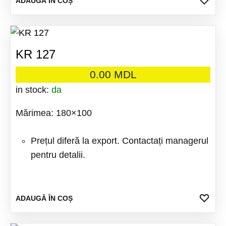
ADA
ADAUGĂ ÎN COȘ
LA
FAV
KR 127
0.00
MDL
in stock:
da
Mărimea: 180×100
Prețul diferă la export. Contactați managerul
pentru detalii.
ADA
ADAUGĂ ÎN COȘ
LA
FAV