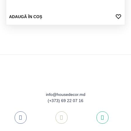
ADA
ADAUGĂ ÎN COȘ
LA
FAV
info@housedecor.md
(+373) 69 22 07 16