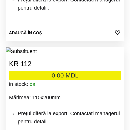
pentru detalii.
ADA
ADAUGĂ ÎN COȘ
LA
FAV
KR 112
0.00
MDL
in stock:
da
Mărimea: 110x200mm
Prețul diferă la export. Contactați managerul
pentru detalii.