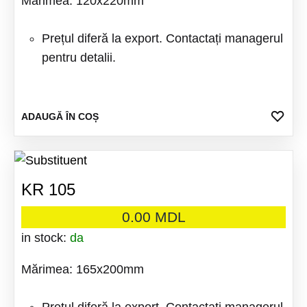
Mărimea: 120x220mm
Prețul diferă la export. Contactați managerul
pentru detalii.
ADA
ADAUGĂ ÎN COȘ
LA
FAV
KR 105
0.00
MDL
in stock:
da
Mărimea: 165x200mm