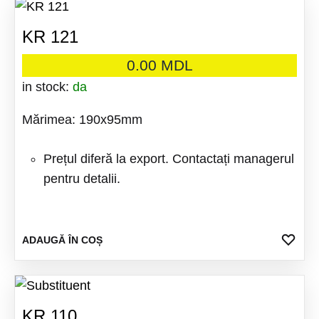
KR 121
0.00
MDL
in stock:
da
Mărimea: 190x95mm
Prețul diferă la export. Contactați managerul
pentru detalii.
ADA
ADAUGĂ ÎN COȘ
LA
FAV
KR 110