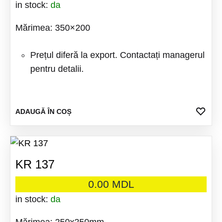
in stock:
da
Mărimea: 350×200
Prețul diferă la export. Contactați managerul
pentru detalii.
ADA
ADAUGĂ ÎN COȘ
LA
FAV
KR 137
0.00
MDL
in stock:
da