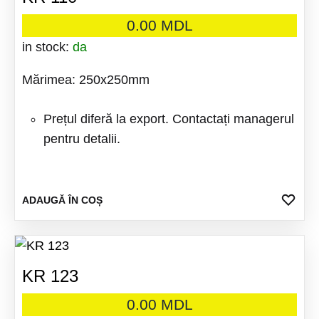
0.00
MDL
in stock:
da
Mărimea: 250x250mm
Prețul diferă la export. Contactați managerul
pentru detalii.
ADA
ADAUGĂ ÎN COȘ
LA
FAV
KR 123
0.00
MDL