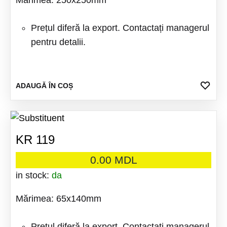
Mărimea: 250x250mm
Prețul diferă la export. Contactați managerul
pentru detalii.
ADA
ADAUGĂ ÎN COȘ
LA
FAV
KR 119
0.00
MDL
in stock:
da
Mărimea: 65x140mm
Prețul diferă la export. Contactați managerul