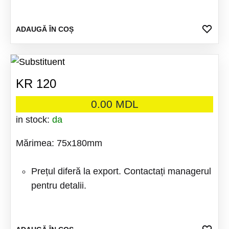
ADA
ADAUGĂ ÎN COȘ
LA
FAV
KR 120
0.00
MDL
in stock:
da
Mărimea: 75x180mm
Prețul diferă la export. Contactați managerul
pentru detalii.