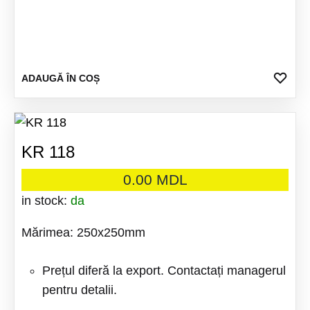
ADA
ADAUGĂ ÎN COȘ
LA
FAV
KR 118
0.00
MDL
in stock:
da
Mărimea: 250x250mm
Prețul diferă la export. Contactați managerul
pentru detalii.