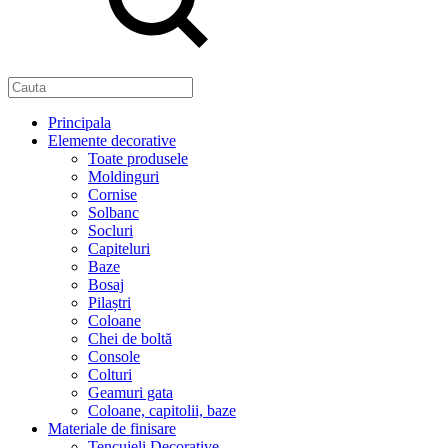
Principala
Elemente decorative
Toate produsele
Moldinguri
Cornise
Solbanc
Socluri
Capiteluri
Baze
Bosaj
Pilaștri
Coloane
Chei de boltă
Console
Colturi
Geamuri gata
Coloane, capitolii, baze
Materiale de finisare
Tencuieli Decorative