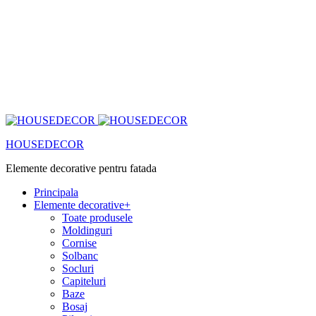
HOUSEDECOR
Elemente decorative pentru fatada
Principala
Elemente decorative
+
Toate produsele
Moldinguri
Cornise
Solbanc
Socluri
Capiteluri
Baze
Bosaj