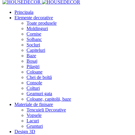
Principala
Elemente decorative
Toate produsele
Moldinguri
Cornise
Solbanc
Socluri
Capiteluri
Baze
Bosaj
Pilaștri
Coloane
Chei de boltă
Console
Colturi
Geamuri gata
Coloane, capitolii, baze
Materiale de finisare
Tencuieli Decorative
Vopsele
Lacuri
Grunturi
Design 3D