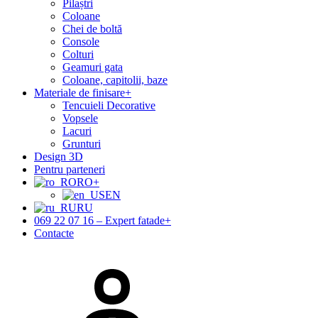
Pilaștri
Coloane
Chei de boltă
Console
Colturi
Geamuri gata
Coloane, capitolii, baze
Materiale de finisare
+
Tencuieli Decorative
Vopsele
Lacuri
Grunturi
Design 3D
Pentru parteneri
RO
+
EN
RU
069 22 07 16 – Expert fatade
+
Contacte