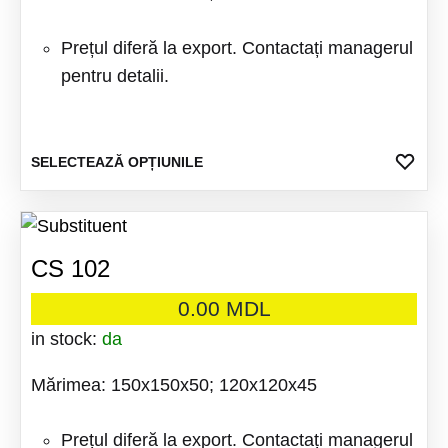
alese
Prețul diferă la export. Contactați managerul
în
pentru detalii.
pagina
produsu
Acest
ADA
SELECTEAZĂ OPȚIUNILE
LA
produs
FAV
are
mai
CS 102
multe
variații
0.00
MDL
Opțiuni
in stock:
da
pot
Mărimea: 150x150x50; 120x120x45
fi
alese
Prețul diferă la export. Contactați managerul
în