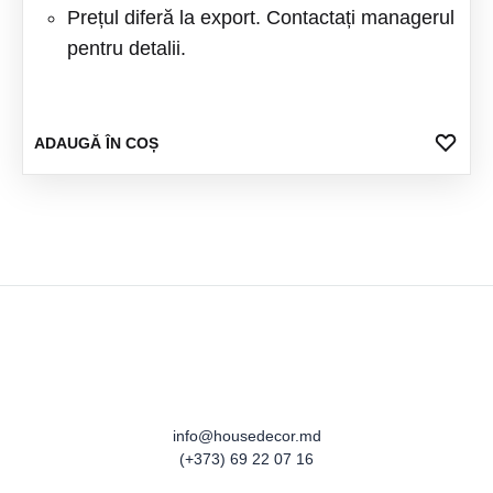
Prețul diferă la export. Contactați managerul
pentru detalii.
ADA
ADAUGĂ ÎN COȘ
LA
FAV
info@housedecor.md
(+373) 69 22 07 16