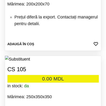
Mărimea: 200x200x70
fi
alese
Prețul diferă la export. Contactați managerul
în
pentru detalii.
pagina
produsu
ADA
ADAUGĂ ÎN COȘ
LA
FAV
CS 105
0.00
MDL
in stock:
da
Mărimea: 250x350x350