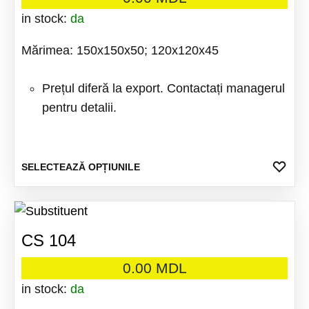
in stock:
da
Mărimea: 150x150x50; 120x120x45
Prețul diferă la export. Contactați managerul
pentru detalii.
Acest
ADA
SELECTEAZĂ OPȚIUNILE
LA
produs
FAV
are
mai
CS 104
multe
variații
0.00
MDL
Opțiuni
in stock:
da
pot