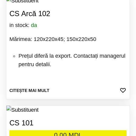
CS Arcă 102
in stock:
da
Mărimea: 120x220x45; 150x220x50
Prețul diferă la export. Contactați managerul
pentru detalii.
ADA
CITEȘTE MAI MULT
LA
FAV
CS 101
0.00
MDL