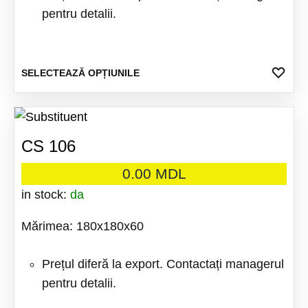
pentru detalii.
pagina
produsu
Acest
ADA
SELECTEAZĂ OPȚIUNILE
LA
produs
FAV
are
mai
CS 106
multe
variații
0.00
MDL
Opțiuni
in stock:
da
pot
Mărimea: 180x180x60
fi
alese
Prețul diferă la export. Contactați managerul
în
pentru detalii.
pagina
produsu