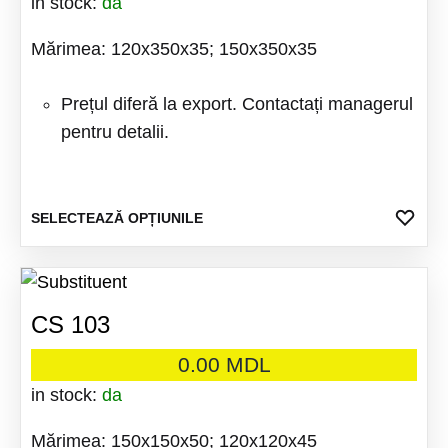
in stock:
da
Mărimea: 120x350x35; 150x350x35
Prețul diferă la export. Contactați managerul
pentru detalii.
Acest
ADA
SELECTEAZĂ OPȚIUNILE
LA
produs
FAV
are
mai
CS 103
multe
variații
0.00
MDL
Opțiuni
in stock:
da
pot
Mărimea: 150x150x50; 120x120x45
fi