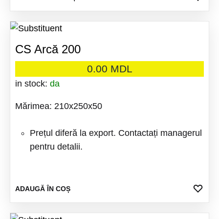
LA
produs
FAV
are
mai
CS Arcă 200
multe
variații
0.00
MDL
Opțiuni
in stock:
da
pot
Mărimea: 210x250x50
fi
alese
Prețul diferă la export. Contactați managerul
în
pentru detalii.
pagina
produsu
ADA
ADAUGĂ ÎN COȘ
LA
FAV