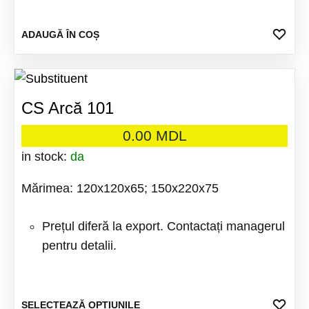
ADA
ADAUGĂ ÎN COȘ
LA
FAV
CS Arcă 101
0.00
MDL
in stock:
da
Mărimea: 120x120x65; 150x220x75
Prețul diferă la export. Contactați managerul
pentru detalii.
Acest
ADA
SELECTEAZĂ OPȚIUNILE