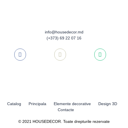
Opțiuni
pot
fi
alese
info@housedecor.md
în
(+373) 69 22 07 16
pagina
produsu
Catalog
Principala
Elemente decorative
Design 3D
Contacte
© 2021 HOUSEDECOR. Toate drepturile rezervate