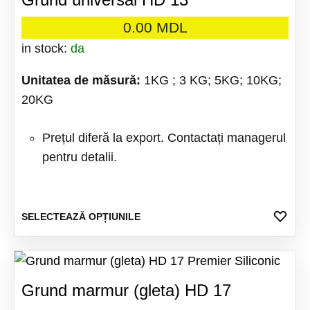
0.00
MDL
in stock:
da
Unitatea de
măsură:
1KG ; 3 KG; 5KG; 10KG;
20KG
Prețul diferă la export. Contactați managerul
pentru detalii.
Acest
ADA
SELECTEAZĂ OPȚIUNILE
LA
produs
FAV
are
mai
Grund marmur (gleta) HD 17
multe