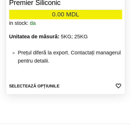
Premier Siliconic
variații
Opțiuni
0.00
MDL
pot
in stock:
da
fi
alese
Unitatea de
măsură:
5KG; 25KG
în
pagina
Prețul diferă la export. Contactați managerul
produsu
pentru detalii.
Acest
ADA
SELECTEAZĂ OPȚIUNILE
LA
produs
FAV
are
mai
multe
variații