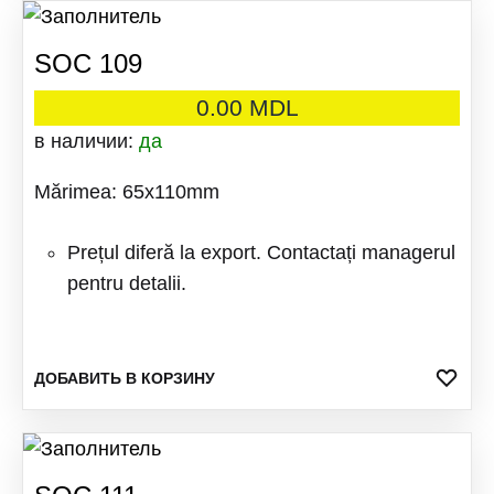
SOC 109
0.00
MDL
в наличии:
да
Mărimea: 65x110mm
Prețul diferă la export. Contactați managerul
pentru detalii.
ДОБ
ДОБАВИТЬ В КОРЗИНУ
В
ИЗБ