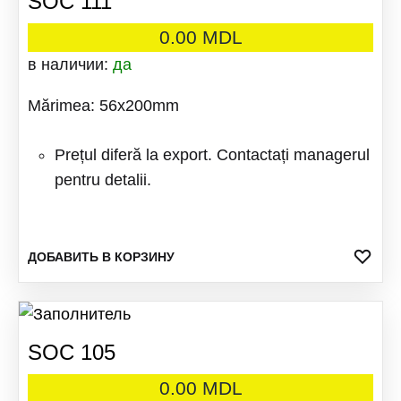
SOC 111
0.00
MDL
в наличии:
да
Mărimea: 56x200mm
Prețul diferă la export. Contactați managerul
pentru detalii.
ДОБ
ДОБАВИТЬ В КОРЗИНУ
В
ИЗБ
SOC 105
0.00
MDL