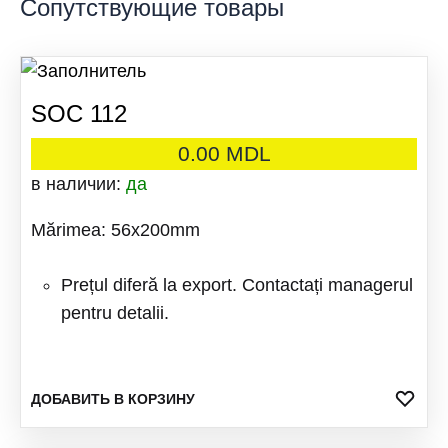
Сопутствующие товары
SOC 112
0.00
MDL
в наличии:
да
Mărimea: 56x200mm
Prețul diferă la export. Contactați managerul
pentru detalii.
ДОБ
ДОБАВИТЬ В КОРЗИНУ
В
ИЗБ