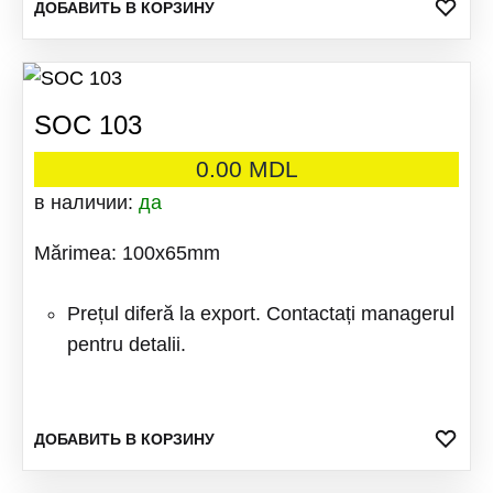
ДОБ
ДОБАВИТЬ В КОРЗИНУ
В
ИЗБ
SOC 103
0.00
MDL
в наличии:
да
Mărimea: 100x65mm
Prețul diferă la export. Contactați managerul
pentru detalii.
ДОБ
ДОБАВИТЬ В КОРЗИНУ
В
ИЗБ