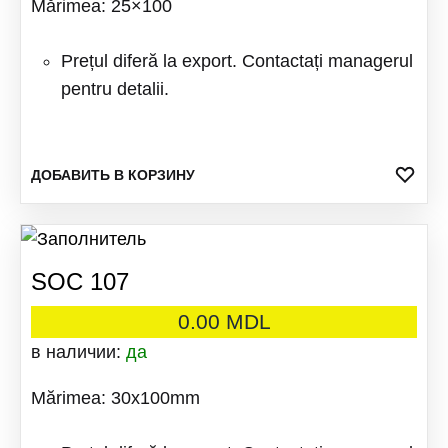
Mărimea: 25×100
Prețul diferă la export. Contactați managerul
pentru detalii.
ДОБ
ДОБАВИТЬ В КОРЗИНУ
В
ИЗБ
SOC 107
0.00
MDL
в наличии:
да
Mărimea: 30x100mm