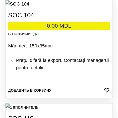
SOC 104
0.00
MDL
в наличии:
да
Mărimea: 150x35mm
Prețul diferă la export. Contactați managerul
pentru detalii.
ДОБ
ДОБАВИТЬ В КОРЗИНУ
В
ИЗБ