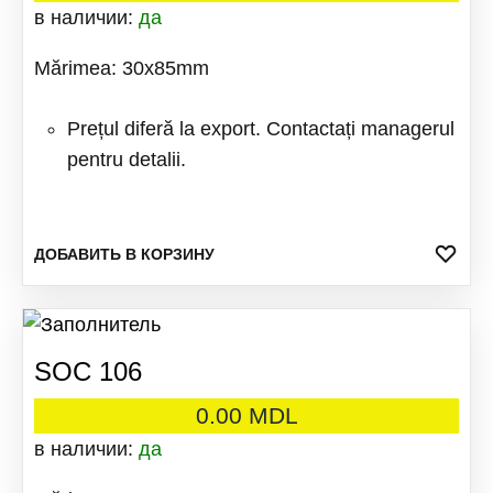
в наличии:
да
Mărimea: 30x85mm
Prețul diferă la export. Contactați managerul
pentru detalii.
ДОБ
ДОБАВИТЬ В КОРЗИНУ
В
ИЗБ
SOC 106
0.00
MDL
в наличии:
да