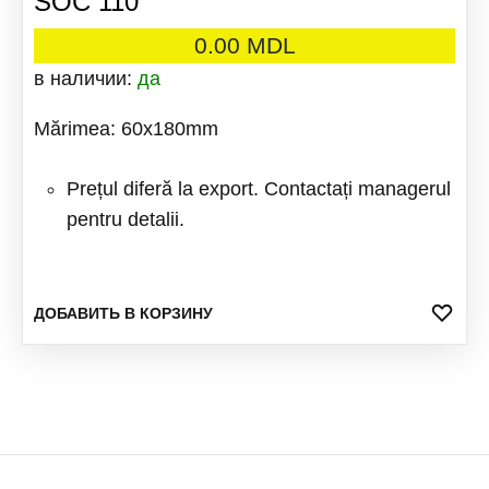
SOC 110
0.00
MDL
в наличии:
да
Mărimea: 60x180mm
Prețul diferă la export. Contactați managerul
pentru detalii.
ДОБ
ДОБАВИТЬ В КОРЗИНУ
В
ИЗБ