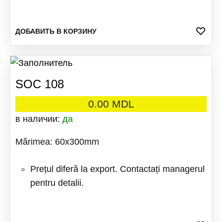
ДОБ
ДОБАВИТЬ В КОРЗИНУ
В
ИЗБ
SOC 108
0.00
MDL
в наличии:
да
Mărimea: 60x300mm
Prețul diferă la export. Contactați managerul
pentru detalii.