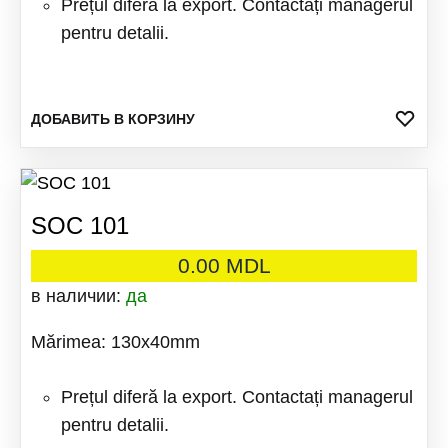
Prețul diferă la export. Contactați managerul
pentru detalii.
ДОБ
ДОБАВИТЬ В КОРЗИНУ
В
ИЗБ
SOC 101
0.00
MDL
в наличии:
да
Mărimea: 130x40mm
Prețul diferă la export. Contactați managerul
pentru detalii.