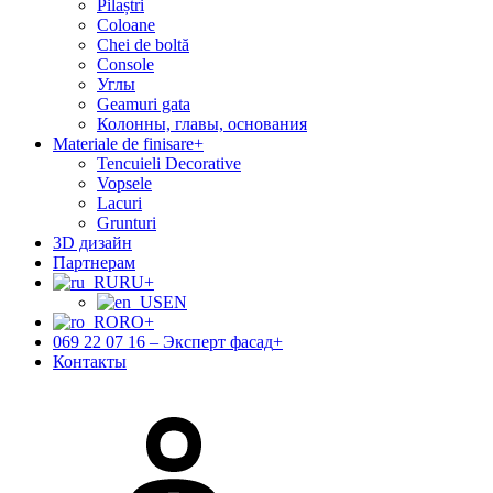
Pilaștri
Coloane
Chei de boltă
Console
Углы
Geamuri gata
Колонны, главы, основания
Materiale de finisare
+
Tencuieli Decorative
Vopsele
Lacuri
Grunturi
3D дизайн
Партнерам
RU
+
EN
RO
+
069 22 07 16 – Эксперт фасад
+
Контакты