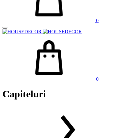
0
0
Capiteluri