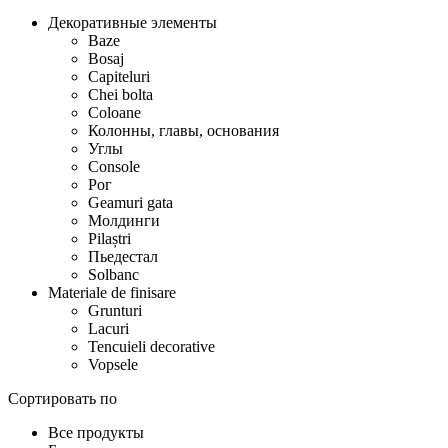
Декоративные элементы
Baze
Bosaj
Capiteluri
Chei bolta
Coloane
Колонны, главы, основания
Углы
Console
Рог
Geamuri gata
Молдинги
Pilaștri
Пьедестал
Solbanc
Materiale de finisare
Grunturi
Lacuri
Tencuieli decorative
Vopsele
Сортировать по
Все продукты