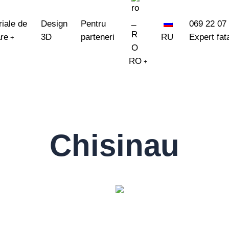
iale de
Design
Pentru
069 22 07
are
3D
parteneri
RU
Expert fat
+
RO
+
EN
Chisinau