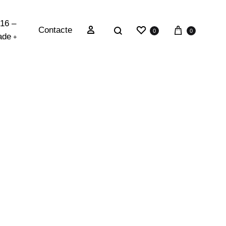
 16 –
Contacte
0
0
ade
+