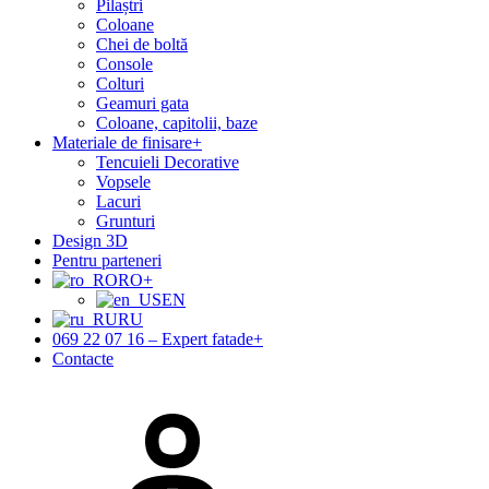
Pilaștri
Coloane
Chei de boltă
Console
Colturi
Geamuri gata
Coloane, capitolii, baze
Materiale de finisare
+
Tencuieli Decorative
Vopsele
Lacuri
Grunturi
Design 3D
Pentru parteneri
RO
+
EN
RU
069 22 07 16 – Expert fatade
+
Contacte