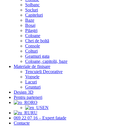
Solbanc
Socluri
Capiteluri
Baze
Bosaj
Pilaștri
Coloane
Chei de boltă
Console
Colturi
Geamuri gata
Coloane, capitolii, baze
Materiale de finisare
Tencuieli Decorative
Vopsele
Lacuri
Grunturi
Design 3D
Pentru parteneri
RO
EN
RU
069 22 07 16 – Expert fatade
Contacte