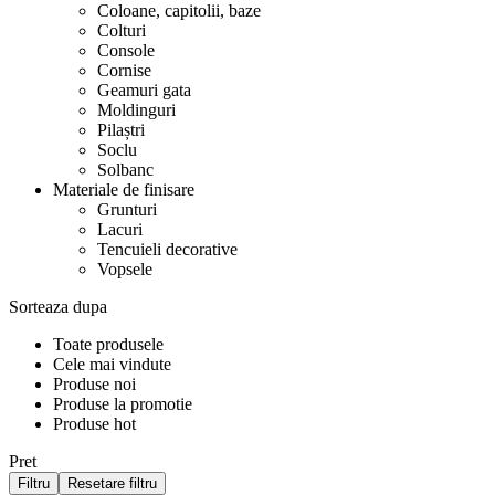
Coloane, capitolii, baze
Colturi
Console
Cornise
Geamuri gata
Moldinguri
Pilaștri
Soclu
Solbanc
Materiale de finisare
Grunturi
Lacuri
Tencuieli decorative
Vopsele
Sorteaza dupa
Toate produsele
Cele mai vindute
Produse noi
Produse la promotie
Produse hot
Pret
Filtru
Resetare filtru