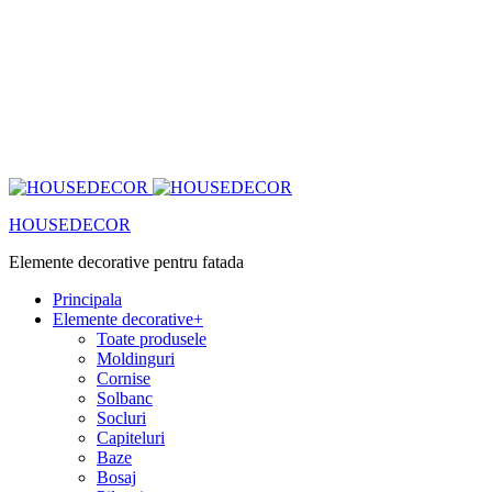
HOUSEDECOR
Elemente decorative pentru fatada
Principala
Elemente decorative
+
Toate produsele
Moldinguri
Cornise
Solbanc
Socluri
Capiteluri
Baze
Bosaj