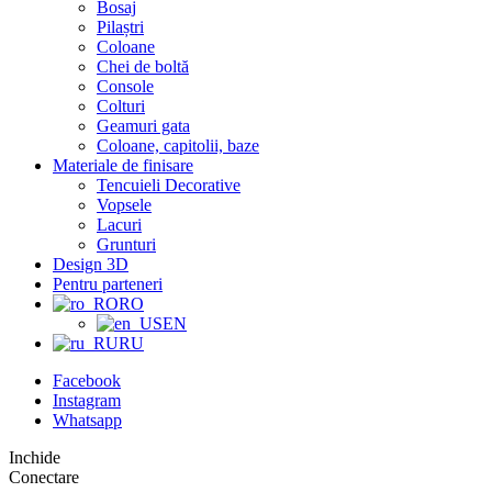
Bosaj
Pilaștri
Coloane
Chei de boltă
Console
Colturi
Geamuri gata
Coloane, capitolii, baze
Materiale de finisare
Tencuieli Decorative
Vopsele
Lacuri
Grunturi
Design 3D
Pentru parteneri
RO
EN
RU
Facebook
Instagram
Whatsapp
Inchide
Conectare