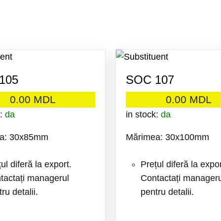
105
SOC 107
0.00
MDL
0.00
MDL
k:
da
in stock:
da
a: 30x85mm
Mărimea: 30x100mm
ul diferă la export.
Prețul diferă la expor
tactați managerul
Contactați manageru
ru detalii.
pentru detalii.