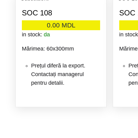
LA
SOC 108
SOC 
FAVORITE
0.00
MDL
in stock:
da
in stoc
Mărimea: 60x300mm
Mărime
Prețul diferă la export.
Preț
Contactați managerul
Con
pentru detalii.
pent
ADAUGA
LA
FAVORITE