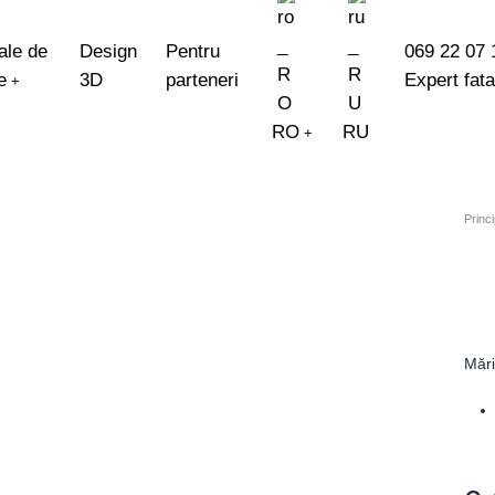
ale de
Design
Pentru
069 22 07 
e
3D
parteneri
Expert fat
+
RO
RU
+
EN
Princi
Măr