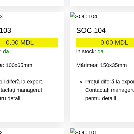
ADAUGA
LA
103
SOC 104
FAVORITE
0.00
MDL
0.00
MDL
k:
da
in stock:
da
a: 100x65mm
Mărimea: 150x35mm
ul diferă la export.
Prețul diferă la expor
tactați managerul
Contactați manageru
ru detalii.
pentru detalii.
ADAUGA