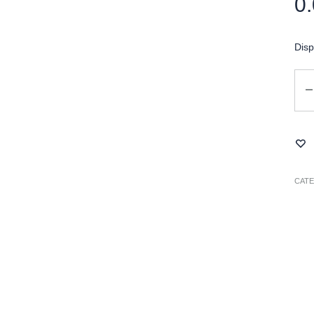
0
Disp
Can
CAT