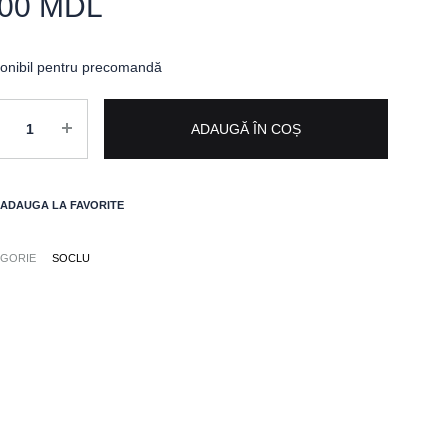
.00
MDL
onibil pentru precomandă
titate
ADAUGĂ ÎN COȘ
ADAUGA LA FAVORITE
EGORIE
SOCLU