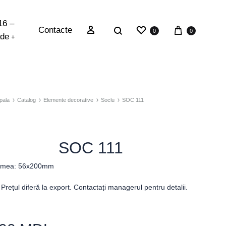
16 –
Contacte
0
0
ade
+
pala
Catalog
Elemente decorative
Soclu
SOC 111
SOC 111
imea: 56x200mm
Prețul diferă la export. Contactați managerul pentru detalii.