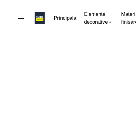
Elemente
Materi
Principala
decorative
finisar
+
HOUSEDECOR
Elemente
decorative
pentru
fatada