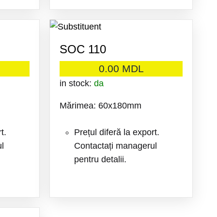
ADAUGA
ADAUGA
LA
LA
SOC 110
FAVORITE
FAVORITE
0.00
MDL
in stock:
da
Mărimea: 60x180mm
t.
Prețul diferă la export.
l
Contactați managerul
pentru detalii.
ADAUGA
ADAUGA