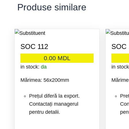
Produse similare
SOC 112
SOC 
0.00
MDL
in stock:
da
in stoc
Mărimea: 56x200mm
Mărime
Prețul diferă la export.
Preț
Contactați managerul
Con
pentru detalii.
pent