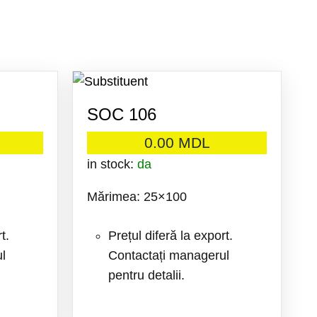
SOC 106
0.00
MDL
in stock:
da
Mărimea: 25×100
t.
Prețul diferă la export.
l
Contactați managerul
pentru detalii.