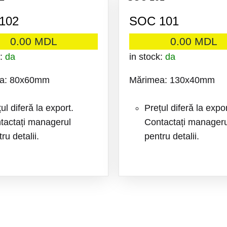
LA
102
SOC 101
FAVORITE
0.00
MDL
0.00
MDL
k:
da
in stock:
da
a: 80x60mm
Mărimea: 130x40mm
ul diferă la export.
Prețul diferă la expor
tactați managerul
Contactați manageru
ru detalii.
pentru detalii.
ADAUGA
LA
FAVORITE