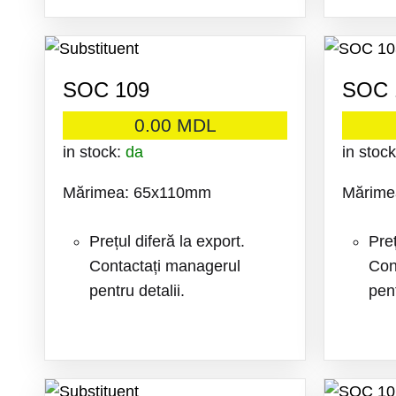
ADAUGA
LA
SOC 109
SOC 
FAVORITE
0.00
MDL
in stock:
da
in stoc
Mărimea: 65x110mm
Mărime
Prețul diferă la export.
Preț
Contactați managerul
Con
pentru detalii.
pent
ADAUGA